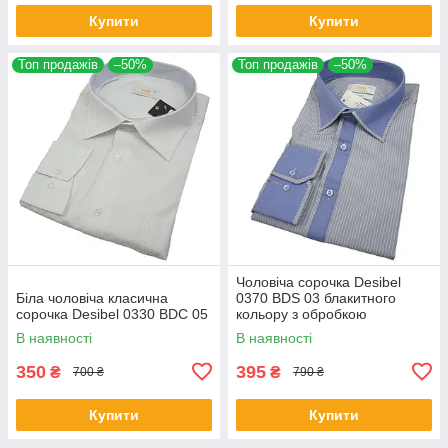
Купити
Купити
Топ продажів
–50%
Топ продажів
–50%
Чоловіча сорочка Desibel
Біла чоловіча класична
0370 BDS 03 блакитного
сорочка Desibel 0330 BDC 05
кольору з обробкою
В наявності
В наявності
350
395
₴
₴
700 ₴
790 ₴
Купити
Купити