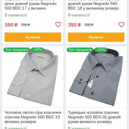
крою довгий рукав Negredo
довгий рукав Negredo 560
560 BDC 17 у великих
BDC 18 у великому розмірі
розмірах
В наявності
В наявності
350
350
₴
₴
700 ₴
700 ₴
Купити
Купити
Топ продажів
–50%
Топ продажів
–50%
Чоловіча світло-сіра класична
Турецька чоловіча сорочка
сорочка Negredo 560 BDC 19
Negredo 560 BDS 06 довгий
великих розмірів
рукав великого розміру
В наявності
В наявності