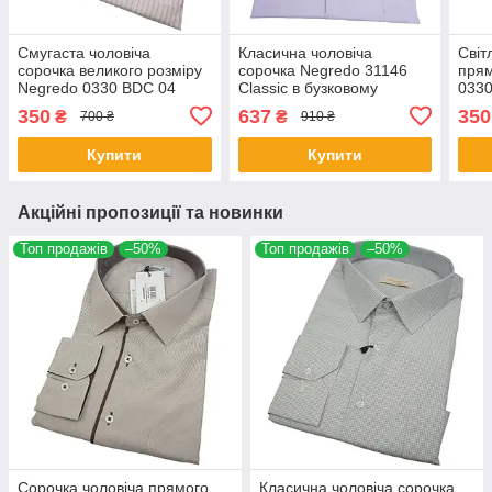
Смугаста чоловіча
Класична чоловіча
Світ
сорочка великого розміру
сорочка Negredo 31146
прям
Negredo 0330 BDC 04
Classic в бузковому
033
кольорі
350
637
350
₴
₴
700 ₴
910 ₴
Купити
Купити
Акційні пропозиції та новинки
Топ продажів
–50%
Топ продажів
–50%
Сорочка чоловіча прямого
Класична чоловіча сорочка