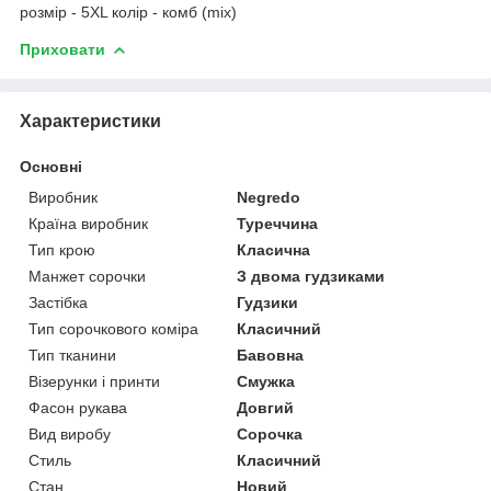
розмір - 5XL колір - комб (mix)
Приховати
Характеристики
Основні
Виробник
Negredo
Країна виробник
Туреччина
Тип крою
Класична
Манжет сорочки
З двома гудзиками
Застібка
Гудзики
Тип сорочкового коміра
Класичний
Тип тканини
Бавовна
Візерунки і принти
Смужка
Фасон рукава
Довгий
Вид виробу
Сорочка
Стиль
Класичний
Стан
Новий