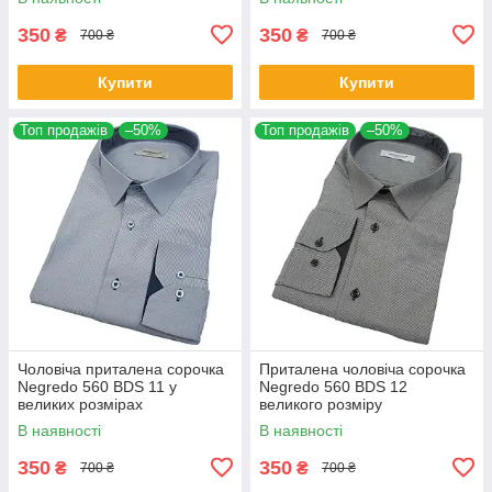
350
350
₴
₴
700 ₴
700 ₴
Купити
Купити
Топ продажів
–50%
Топ продажів
–50%
Чоловіча приталена сорочка
Приталена чоловіча сорочка
Negredo 560 BDS 11 у
Negredo 560 BDS 12
великих розмірах
великого розміру
В наявності
В наявності
350
350
₴
₴
700 ₴
700 ₴