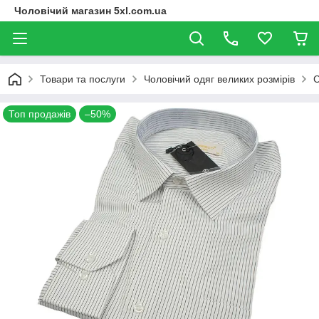
Чоловічий магазин 5xl.com.ua
Товари та послуги
Чоловічий одяг великих розмірів
С
Топ продажів
–50%