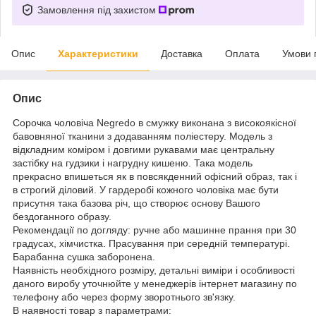
Замовлення під захистом
Опис
Характеристики
Доставка
Оплата
Умови 
Опис
Сорочка чоловіча Negredo в смужку виконана з високоякісної
бавовняної тканини з додаванням поліестеру. Модель з
відкладним коміром і довгими рукавами має центральну
застібку на гудзики і нагрудну кишеню. Така модель
прекрасно впишеться як в повсякденний офісний образ, так і
в строгий діловий. У гардеробі кожного чоловіка має бути
присутня така базова річ, що створює основу Вашого
бездоганного образу.
Рекомендації по догляду: ручне або машинне прання при 30
градусах, хімчистка. Прасування при середній температурі.
Барабанна сушка заборонена.
Наявність необхідного розміру, детальні виміри і особливості
даного виробу уточнюйте у менеджерів інтернет магазину по
телефону або через форму зворотнього зв'язку.
В наявності товар з параметрами: