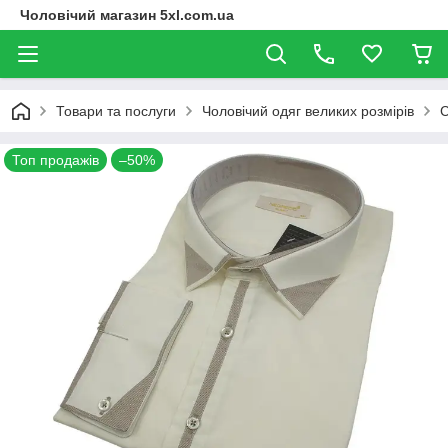
Чоловічий магазин 5xl.com.ua
Товари та послуги
Чоловічий одяг великих розмірів
С
Топ продажів
–50%