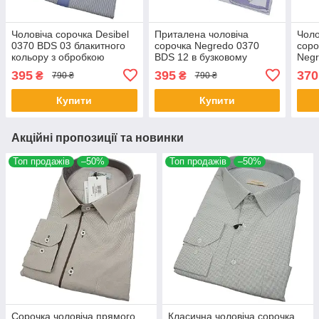
Чоловіча сорочка Desibel
Приталена чоловіча
Чоло
0370 BDS 03 блакитного
сорочка Negredo 0370
соро
кольору з обробкою
BDS 12 в бузковому
Negr
кольорі
бузк
395
395
370
₴
₴
790 ₴
790 ₴
Купити
Купити
Акційні пропозиції та новинки
Топ продажів
–50%
Топ продажів
–50%
Сорочка чоловіча прямого
Класична чоловіча сорочка