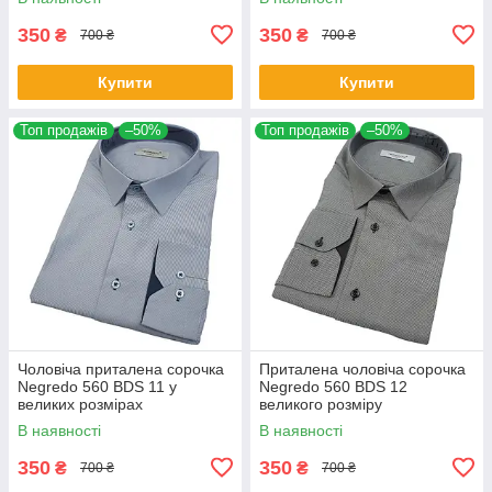
350
350
₴
₴
700 ₴
700 ₴
Купити
Купити
Топ продажів
–50%
Топ продажів
–50%
Чоловіча приталена сорочка
Приталена чоловіча сорочка
Negredo 560 BDS 11 у
Negredo 560 BDS 12
великих розмірах
великого розміру
В наявності
В наявності
350
350
₴
₴
700 ₴
700 ₴