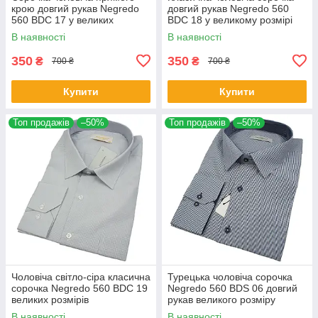
крою довгий рукав Negredo
довгий рукав Negredo 560
560 BDC 17 у великих
BDC 18 у великому розмірі
розмірах
В наявності
В наявності
350
350
₴
₴
700 ₴
700 ₴
Купити
Купити
Топ продажів
–50%
Топ продажів
–50%
Чоловіча світло-сіра класична
Турецька чоловіча сорочка
сорочка Negredo 560 BDC 19
Negredo 560 BDS 06 довгий
великих розмірів
рукав великого розміру
В наявності
В наявності