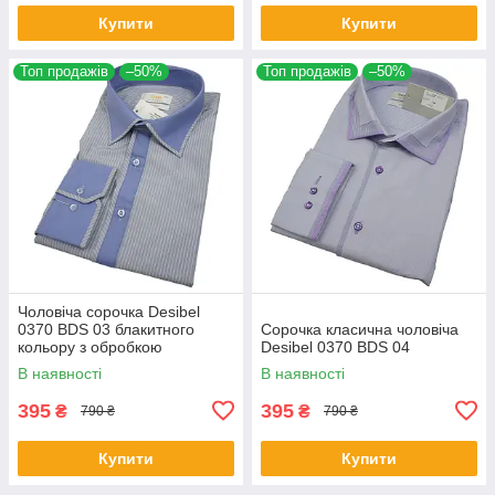
Купити
Купити
Топ продажів
–50%
Топ продажів
–50%
Чоловіча сорочка Desibel
0370 BDS 03 блакитного
Сорочка класична чоловіча
кольору з обробкою
Desibel 0370 BDS 04
В наявності
В наявності
395
395
₴
₴
790 ₴
790 ₴
Купити
Купити