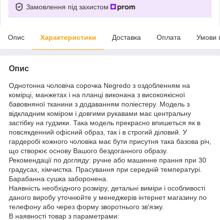
Замовлення під захистом
Опис
Характеристики
Доставка
Оплата
Умови 
Опис
Однотонна чоловіча сорочка Negredo з оздобленням на
комірці, манжетах і на планці виконана з високоякісної
бавовняної тканини з додаванням поліестеру. Модель з
відкладним коміром і довгими рукавами має центральну
застібку на гудзики. Така модель прекрасно впишеться як в
повсякденний офісний образ, так і в строгий діловий. У
гардеробі кожного чоловіка має бути присутня така базова річ,
що створює основу Вашого бездоганного образу.
Рекомендації по догляду: ручне або машинне прання при 30
градусах, хімчистка. Прасування при середній температурі.
Барабанна сушка заборонена.
Наявність необхідного розміру, детальні виміри і особливості
даного виробу уточнюйте у менеджерів інтернет магазину по
телефону або через форму зворотнього зв'язку.
В наявності товар з параметрами: