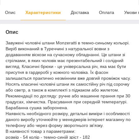
Опис
Характеристики
Доставка
Оплата
Умови 
Опис
Завужені чоловічі штани Monzeratti в темно-синьому кольорі.
Виріб виконаний в Туреччині з натуральної вовни з
додаванням віскози на сучасному обладнанні. Це штани зі
стрілками, в яких чоловік має презентабельний і солідний
вигляд. Класичні брюки - це універсальна річ, яка має бути
присутня в гардеробі у кожного чоловіка. Їх фасон
залишається практично незмінним вже довгий проміжок часу.
Носять класичні чоловічі штани як самостійну річ під сорочку
або светр, а також в комплекті з піджаком або жилетом.
Рекомендації по догляду: ручне або машинне прання при 30
градусах, хімчистка. Прасування при середній температурі.
Барабанна сушка заборонена.
Наявність необхідного розміру, детальні виміри і особливості
даного виробу уточнюйте у менеджерів інтернет магазину по
телефону або через форму зворотнього зв'язку.
В наявності товар з параметрами:
розмір - 54 колір - темно-синій зріст - 182