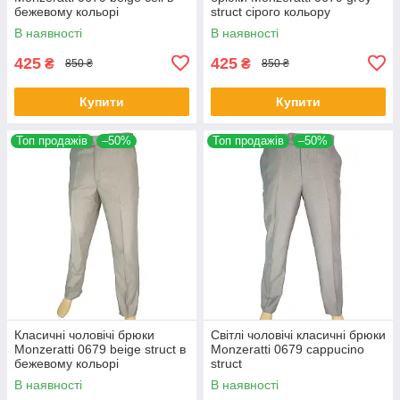
бежевому кольорі
struct сірого кольору
В наявності
В наявності
425
425
₴
₴
850 ₴
850 ₴
Купити
Купити
Топ продажів
–50%
Топ продажів
–50%
Класичні чоловічі брюки
Світлі чоловічі класичні брюки
Monzeratti 0679 beige struct в
Monzeratti 0679 cappucino
бежевому кольорі
struct
В наявності
В наявності