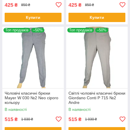
425
425
₴
₴
850 ₴
850 ₴
Купити
Купити
Топ продажів
–50%
Топ продажів
–50%
Чоловічі класичні брюки
Світлі чоловічі класичні брюки
Mayer W 030 №2 Neo сірого
Giordano Conti P 715 №2
кольору
Andre
В наявності
В наявності
515
515
₴
₴
1 030 ₴
1 030 ₴