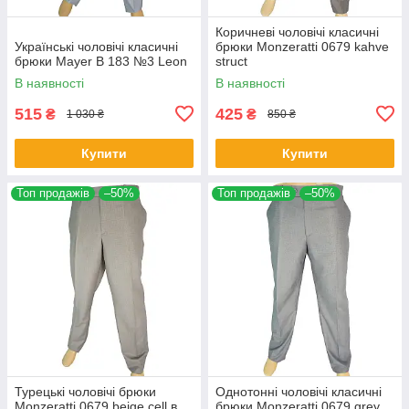
Коричневі чоловічі класичні
Українські чоловічі класичні
брюки Monzeratti 0679 kahve
брюки Mayer B 183 №3 Leon
struct
В наявності
В наявності
515
425
₴
₴
1 030 ₴
850 ₴
Купити
Купити
Топ продажів
–50%
Топ продажів
–50%
Турецькі чоловічі брюки
Однотонні чоловічі класичні
Monzeratti 0679 beige cell в
брюки Monzeratti 0679 grey