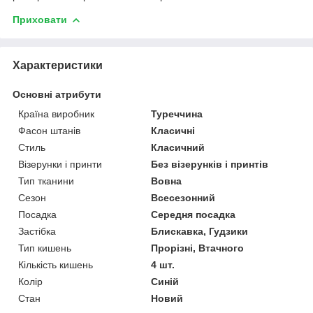
Приховати
Характеристики
Основні атрибути
Країна виробник
Туреччина
Фасон штанів
Класичні
Стиль
Класичний
Візерунки і принти
Без візерунків і принтів
Тип тканини
Вовна
Сезон
Всесезонний
Посадка
Середня посадка
Застібка
Блискавка, Гудзики
Тип кишень
Прорізні, Втачного
Кількість кишень
4 шт.
Колір
Синій
Стан
Новий