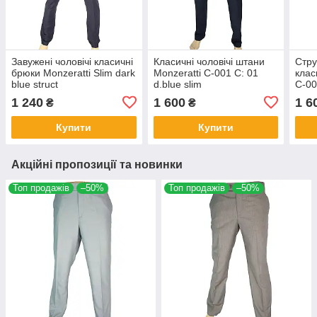
Завужені чоловічі класичні
Класичні чоловічі штани
Стру
брюки Monzeratti Slim dark
Monzeratti C-001 C: 01
клас
blue struct
d.blue slim
C-00
slim
1 240
1 600
1 6
₴
₴
Купити
Купити
Акційні пропозиції та новинки
Топ продажів
–50%
Топ продажів
–50%