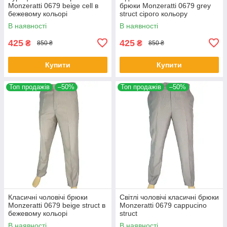
Monzeratti 0679 beige cell в
брюки Monzeratti 0679 grey
бежевому кольорі
struct сірого кольору
В наявності
В наявності
425
425
₴
₴
850 ₴
850 ₴
Купити
Купити
Топ продажів
–50%
Топ продажів
–50%
Класичні чоловічі брюки
Світлі чоловічі класичні брюки
Monzeratti 0679 beige struct в
Monzeratti 0679 cappucino
бежевому кольорі
struct
В наявності
В наявності