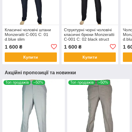
Класичні чоловічі штани
Структурні чорні чоловічі
Чоло
Monzeratti C-001 C: 01
класичні брюки Monzeratti
Monz
d.blue slim
C-001 C: 02 black struct
d.blu
slim
1 600
1 600
1 6
₴
₴
Купити
Купити
Акційні пропозиції та новинки
Топ продажів
–50%
Топ продажів
–50%