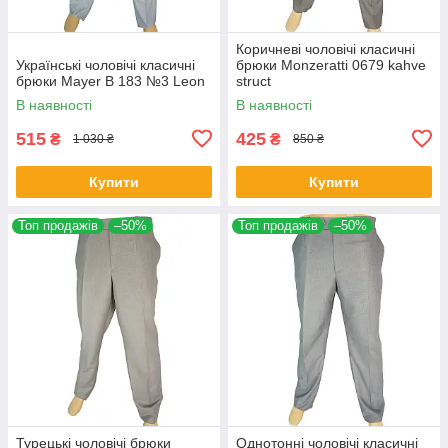
Коричневі чоловічі класичні
Українські чоловічі класичні
брюки Monzeratti 0679 kahve
брюки Mayer B 183 №3 Leon
struct
В наявності
В наявності
515
425
₴
₴
1 030 ₴
850 ₴
Купити
Купити
Топ продажів
–50%
Топ продажів
–50%
Турецькі чоловічі брюки
Однотонні чоловічі класичні