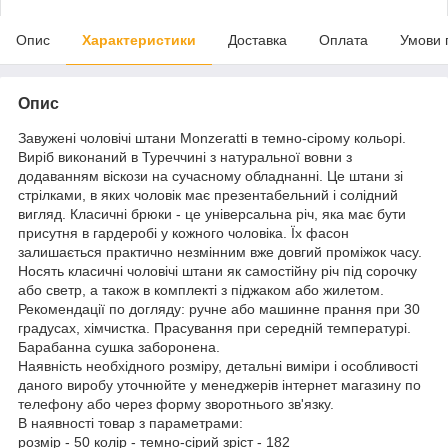
Опис
Характеристики
Доставка
Оплата
Умови 
Опис
Завужені чоловічі штани Monzeratti в темно-сірому кольорі.
Виріб виконаний в Туреччині з натуральної вовни з
додаванням віскози на сучасному обладнанні. Це штани зі
стрілками, в яких чоловік має презентабельний і солідний
вигляд. Класичні брюки - це універсальна річ, яка має бути
присутня в гардеробі у кожного чоловіка. Їх фасон
залишається практично незмінним вже довгий проміжок часу.
Носять класичні чоловічі штани як самостійну річ під сорочку
або светр, а також в комплекті з піджаком або жилетом.
Рекомендації по догляду: ручне або машинне прання при 30
градусах, хімчистка. Прасування при середній температурі.
Барабанна сушка заборонена.
Наявність необхідного розміру, детальні виміри і особливості
даного виробу уточнюйте у менеджерів інтернет магазину по
телефону або через форму зворотнього зв'язку.
В наявності товар з параметрами:
розмір - 50 колір - темно-сірий зріст - 182