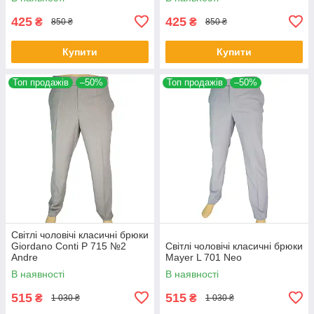
425
425
₴
₴
850 ₴
850 ₴
Купити
Купити
Топ продажів
–50%
Топ продажів
–50%
Світлі чоловічі класичні брюки
Giordano Conti P 715 №2
Світлі чоловічі класичні брюки
Andre
Mayer L 701 Neo
В наявності
В наявності
515
515
₴
₴
1 030 ₴
1 030 ₴