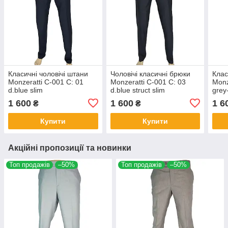
Класичні чоловічі штани
Чоловічі класичні брюки
Клас
Monzeratti C-001 C: 01
Monzeratti C-001 C: 03
Monz
d.blue slim
d.blue struct slim
grey
1 600
1 600
1 6
₴
₴
Купити
Купити
Акційні пропозиції та новинки
Топ продажів
–50%
Топ продажів
–50%