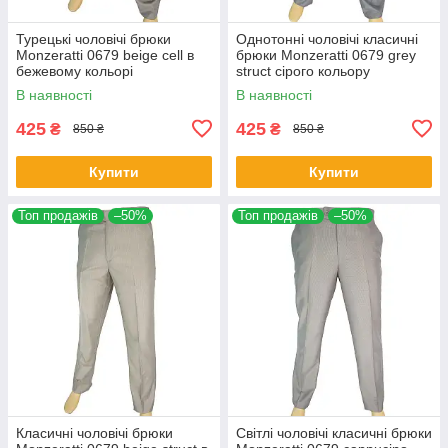
Турецькі чоловічі брюки
Однотонні чоловічі класичні
Monzeratti 0679 beige cell в
брюки Monzeratti 0679 grey
бежевому кольорі
struct сірого кольору
В наявності
В наявності
425
425
₴
₴
850 ₴
850 ₴
Купити
Купити
Топ продажів
–50%
Топ продажів
–50%
Класичні чоловічі брюки
Світлі чоловічі класичні брюки