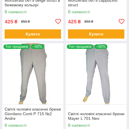
Monzeratti 0679 beige struct в
Monzeratti 0679 cappucino
бежевому кольорі
struct
В наявності
В наявності
425
425
₴
₴
850 ₴
850 ₴
Купити
Купити
Топ продажів
–50%
Топ продажів
–50%
Світлі чоловічі класичні брюки
Giordano Conti P 715 №2
Світлі чоловічі класичні брюки
Andre
Mayer L 701 Neo
В наявності
В наявності