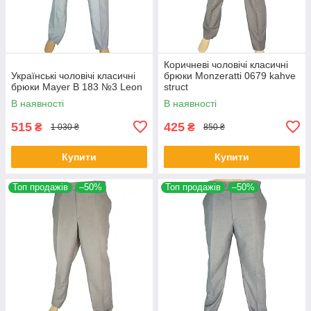
Коричневі чоловічі класичні
Українські чоловічі класичні
брюки Monzeratti 0679 kahve
брюки Mayer B 183 №3 Leon
struct
В наявності
В наявності
515
425
₴
₴
1 030 ₴
850 ₴
Купити
Купити
Топ продажів
–50%
Топ продажів
–50%