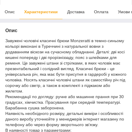
Опис
Характеристики
Доставка
Оплата
Умови 
Опис
Завужені чоловічі класичні брюки Monzeratti в темно-синьому
кольорі виконані в Туреччині з натуральної вовни з
додаванням віскози на сучасному обладнанні. Деталі: дві косі
кишені попереду і дві прорізніззаду, пояс з шлейками для
ременя. Це завужені штани зі стрілками, в яких чоловік має
презентабельний і солідний вигляд. Класичні брюки - це
універсальна річ, яка має бути присутня в гардеробі у кожного
чоловіка. Носять класичні чоловічі штани як самостійну річ під
сорочку або светр, а також в комплекті з піджаком або
жилетом.
Рекомендації по догляду: ручне або машинне прання при 30
градусах, хімчистка. Прасування при середній температурі.
Барабанна сушка заборонена.
Наявність необхідного розміру, детальні виміри і особливості
даного виробу уточнюйте у менеджерів інтернет магазину по
телефону або через форму зворотнього зв'язку.
В наявності товар з параметрами: