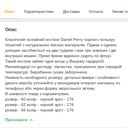
Опис
Характеристики
Доставка
Оплата
Умови п
Опис
Класичний чоловічий костюм Daniel Perry чорного кольору
пошитий з натуральних якісних матеріалів. Піджак з одніею
шлицею застібається на два ґудзики і має три зовнішні і дві
внутрішні кишені. Прямі брюки відмінно сидять по фігурі.
Такий костюм займе гідне місце у Вашому гардеробі.
Рекомендації по догляду: хімчистка, прасування при середній
температурі. Барабанна сушка заборонена.
Наявність необхідного розміру, детальні виміри і особливості
даного виробу уточнюйте у менеджерів інтернет магазину по
телефону або через форму зворотнього зв'язку.
В наявності товар з параметрами:
розмір - 60 колір - чорний зріст - 176
розмір - 62 колір - чорний зріст - 176
розмір - 56 колір - чорний зріст - 176
Приховати