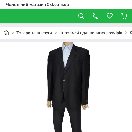
Чоловічий магазин 5xl.com.ua
Товари та послуги
Чоловічий одяг великих розмірів
К