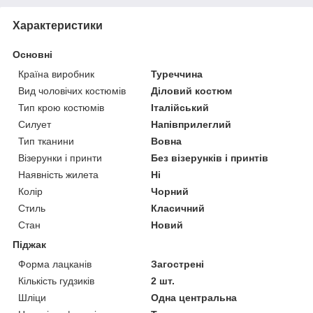
Характеристики
Основні
Країна виробник
Туреччина
Вид чоловічих костюмів
Діловий костюм
Тип крою костюмів
Італійський
Силует
Напівприлеглий
Тип тканини
Вовна
Візерунки і принти
Без візерунків і принтів
Наявність жилета
Ні
Колір
Чорний
Стиль
Класичний
Стан
Новий
Піджак
Форма лацканів
Загострені
Кількість гудзиків
2 шт.
Шліци
Одна центральна