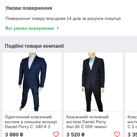
Умови повернення
Повернення товару впродовж 14 днів за рахунок покупця
Всі умови повернення
Подібні товари компанії
Однотонний класичний
Класичний чоловічий
Клас
костюм в синьому кольорі
костюм Daniel Perry
кост
Daniel Perry C: 340 # 3
Asn.06 C.058 темно-
C.3 
Blue
синього кольору
3 880
3 520
3 3
₴
₴