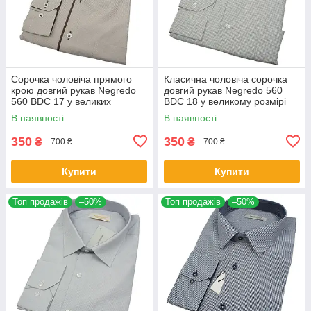
Сорочка чоловіча прямого
Класична чоловіча сорочка
крою довгий рукав Negredo
довгий рукав Negredo 560
560 BDC 17 у великих
BDC 18 у великому розмірі
розмірах
В наявності
В наявності
350
350
₴
₴
700 ₴
700 ₴
Купити
Купити
Топ продажів
–50%
Топ продажів
–50%