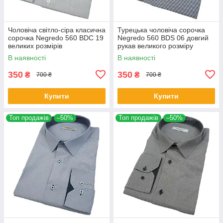
Чоловіча світло-сіра класична
Турецька чоловіча сорочка
сорочка Negredo 560 BDC 19
Negredo 560 BDS 06 довгий
великих розмірів
рукав великого розміру
В наявності
В наявності
350
350
₴
₴
700 ₴
700 ₴
Купити
Купити
Топ продажів
–50%
Топ продажів
–50%