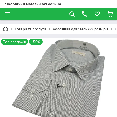
Чоловічий магазин 5xl.com.ua
Товари та послуги
Чоловічий одяг великих розмірів
С
Топ продажів
–50%