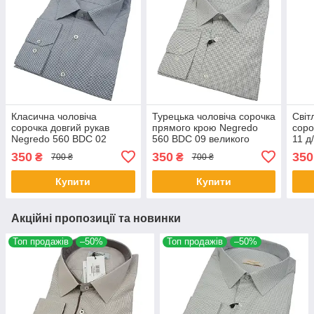
Класична чоловіча
Турецька чоловіча сорочка
Світ
сорочка довгий рукав
прямого крою Negredo
соро
Negredo 560 BDC 02
560 BDC 09 великого
11 д
великий розмір
розміру
350
350
350
₴
₴
700 ₴
700 ₴
Купити
Купити
Акційні пропозиції та новинки
Топ продажів
–50%
Топ продажів
–50%