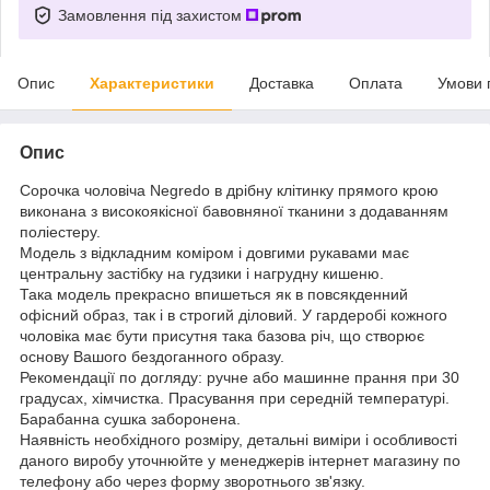
Замовлення під захистом
Опис
Характеристики
Доставка
Оплата
Умови 
Опис
Сорочка чоловіча Negredo в дрібну клітинку прямого крою
виконана з високоякісної бавовняної тканини з додаванням
поліестеру.
Модель з відкладним коміром і довгими рукавами має
центральну застібку на гудзики і нагрудну кишеню.
Така модель прекрасно впишеться як в повсякденний
офісний образ, так і в строгий діловий. У гардеробі кожного
чоловіка має бути присутня така базова річ, що створює
основу Вашого бездоганного образу.
Рекомендації по догляду: ручне або машинне прання при 30
градусах, хімчистка. Прасування при середній температурі.
Барабанна сушка заборонена.
Наявність необхідного розміру, детальні виміри і особливості
даного виробу уточнюйте у менеджерів інтернет магазину по
телефону або через форму зворотнього зв'язку.