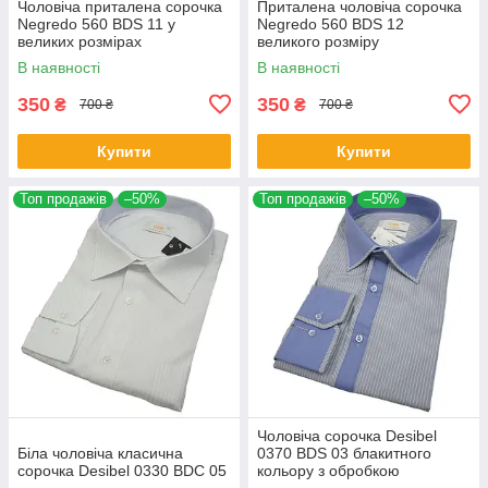
Чоловіча приталена сорочка
Приталена чоловіча сорочка
Negredo 560 BDS 11 у
Negredo 560 BDS 12
великих розмірах
великого розміру
В наявності
В наявності
350
350
₴
₴
700 ₴
700 ₴
Купити
Купити
Топ продажів
–50%
Топ продажів
–50%
Чоловіча сорочка Desibel
Біла чоловіча класична
0370 BDS 03 блакитного
сорочка Desibel 0330 BDC 05
кольору з обробкою