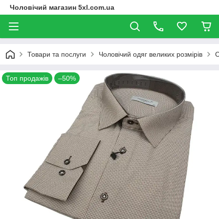
Чоловічий магазин 5xl.com.ua
Товари та послуги
Чоловічий одяг великих розмірів
С
Топ продажів
–50%