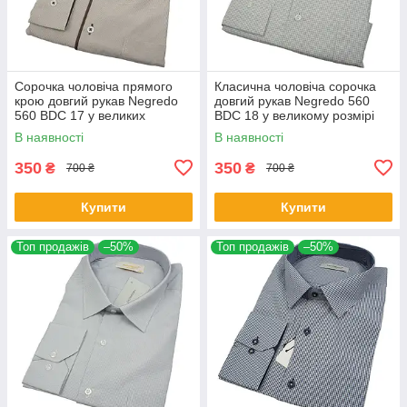
Сорочка чоловіча прямого
Класична чоловіча сорочка
крою довгий рукав Negredo
довгий рукав Negredo 560
560 BDC 17 у великих
BDC 18 у великому розмірі
розмірах
В наявності
В наявності
350
350
₴
₴
700 ₴
700 ₴
Купити
Купити
Топ продажів
–50%
Топ продажів
–50%