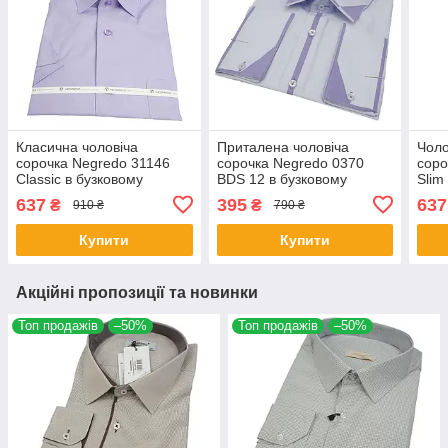
Класична чоловіча
Приталена чоловіча
Чоло
сорочка Negredo 31146
сорочка Negredo 0370
соро
Classic в бузковому
BDS 12 в бузковому
Slim
кольорі
кольорі
637
395
637
₴
₴
910 ₴
790 ₴
Купити
Купити
Акційні пропозиції та новинки
Топ продажів
–50%
Топ продажів
–50%