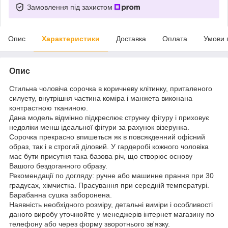
Замовлення під захистом
Опис
Характеристики
Доставка
Оплата
Умови 
Опис
Стильна чоловіча сорочка в коричневу клітинку, приталеного
силуету, внутрішня частина коміра і манжета виконана
контрастною тканиною.
Дана модель відмінно підкреслює струнку фігуру і приховує
недоліки менш ідеальної фігури за рахунок візерунка.
Сорочка прекрасно впишеться як в повсякденний офісний
образ, так і в строгий діловий. У гардеробі кожного чоловіка
має бути присутня така базова річ, що створює основу
Вашого бездоганного образу.
Рекомендації по догляду: ручне або машинне прання при 30
градусах, хімчистка. Прасування при середній температурі.
Барабанна сушка заборонена.
Наявність необхідного розміру, детальні виміри і особливості
даного виробу уточнюйте у менеджерів інтернет магазину по
телефону або через форму зворотнього зв'язку.