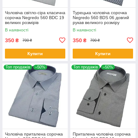
Чоловіча світло-сіра класична
Турецька чоловіча сорочка
сорочка Negredo 560 BDC 19
Negredo 560 BDS 06 довгий
великих розмірів
рукав великого розміру
В наявності
В наявності
350
350
₴
₴
700 ₴
700 ₴
Купити
Купити
Топ продажів
–50%
Топ продажів
–50%
Чоловіча приталена сорочка
Приталена чоловіча сорочка