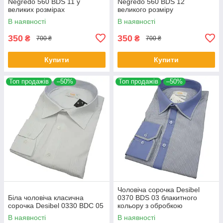
Negredo 560 BDS 11 у
Negredo 560 BDS 12
великих розмірах
великого розміру
В наявності
В наявності
350
350
₴
₴
700 ₴
700 ₴
Купити
Купити
Топ продажів
–50%
Топ продажів
–50%
Чоловіча сорочка Desibel
Біла чоловіча класична
0370 BDS 03 блакитного
сорочка Desibel 0330 BDC 05
кольору з обробкою
В наявності
В наявності