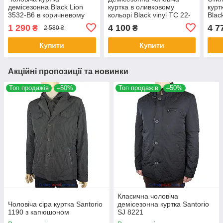
демісезонна Black Lion
куртка в оливковому
курт
3532-B6 в коричневому
кольорі Black vinyl TC 22-
Blac
кольорі
2060 C.27#Olive
1 290
4 100
4 7
₴
₴
2 580 ₴
Купити
Купити
Акційні пропозиції та новинки
Топ продажів
–50%
Топ продажів
–50%
Класична чоловіча
Чоловіча сіра куртка Santorio
демісезонна куртка Santorio
1190 з капюшоном
SJ 8221