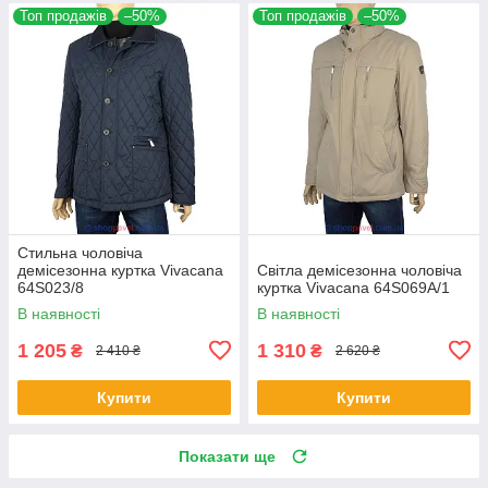
Топ продажів
–50%
Топ продажів
–50%
Стильна чоловіча
демісезонна куртка Vivacana
Світла демісезонна чоловіча
64S023/8
куртка Vivacana 64S069A/1
В наявності
В наявності
1 205
1 310
₴
₴
2 410 ₴
2 620 ₴
Купити
Купити
Показати ще