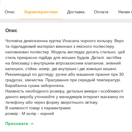
Опис
Характеристики
Доставка
Оплата
Умови 
Опис
Чоловіча демісезонна куртка Vivacana чорного кольору. Верх
та підкладковий матеріал виконані з якісного поліестеру,
наповнювач поліестер. Модель виглядає досить стильно, цей
стиль прекрасно підійде для міських буднів. Деталі: застібка
на блискавці з внутрішнім вітрозахисним клапаном, знімний
капюшон, стійка- комір, дві внутрішні і дві зовнішні кишені.
Рекомендації по догляду: ручне або машинне прання при 30
градусах, хімчистка. Прасування при середній температурі.
Барабанна сушка заборонена.
Наявність необхідного розміру, детальні виміри і особливості
даного виробу уточнюйте у менеджерів інтернет магазину по
телефону або через форму зворотнього зв'язку.
В наявності товар з параметрами:
розмір - M колір - чорний
Приховати