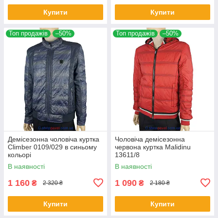
Купити
Купити
Топ продажів
–50%
Топ продажів
–50%
Демісезонна чоловіча куртка
Чоловіча демісезонна
Climber 0109/029 в синьому
червона куртка Malidinu
кольорі
13611/8
В наявності
В наявності
1 160
1 090
₴
₴
2 320 ₴
2 180 ₴
Купити
Купити