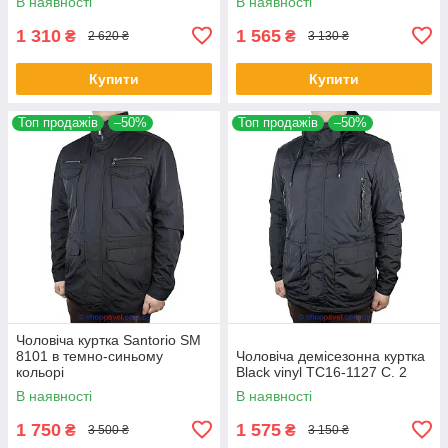
В наявності
В наявності
1 310
1 565
₴
₴
2 620 ₴
3 130 ₴
Купити
Купити
Топ продажів
–50%
Топ продажів
–50%
Чоловіча куртка Santorio SM
8101 в темно-синьому
Чоловіча демісезонна куртка
кольорі
Black vinyl TC16-1127 C. 2
В наявності
В наявності
1 750
1 575
₴
₴
3 500 ₴
3 150 ₴