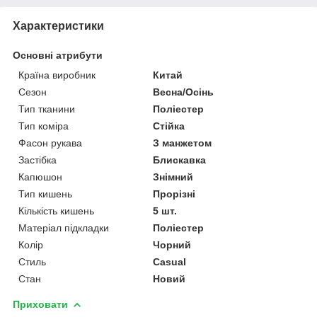
Характеристики
Основні атрибути
Країна виробник
Китай
Сезон
Весна/Осінь
Тип тканини
Поліестер
Тип коміра
Стійка
Фасон рукава
З манжетом
Застібка
Блискавка
Капюшон
Знімний
Тип кишень
Прорізні
Кількість кишень
5 шт.
Матеріал підкладки
Поліестер
Колір
Чорний
Стиль
Casual
Стан
Новий
Приховати