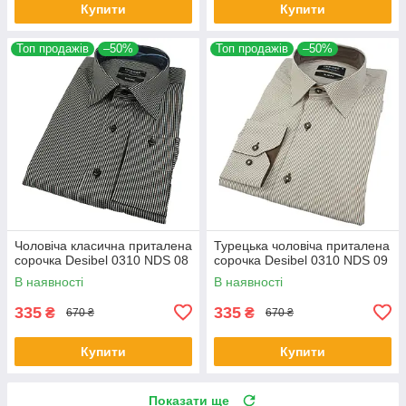
Купити
Купити
Топ продажів
–50%
Топ продажів
–50%
Чоловіча класична приталена
Турецька чоловіча приталена
сорочка Desibel 0310 NDS 08
сорочка Desibel 0310 NDS 09
В наявності
В наявності
335
335
₴
₴
670 ₴
670 ₴
Купити
Купити
Показати ще