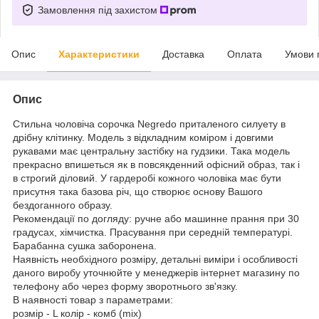
Замовлення під захистом
Опис
Характеристики
Доставка
Оплата
Умови 
Опис
Стильна чоловіча сорочка Negredo приталеного силуету в
дрібну клітинку. Модель з відкладним коміром і довгими
рукавами має центральну застібку на гудзики. Така модель
прекрасно впишеться як в повсякденний офісний образ, так і
в строгий діловий. У гардеробі кожного чоловіка має бути
присутня така базова річ, що створює основу Вашого
бездоганного образу.
Рекомендації по догляду: ручне або машинне прання при 30
градусах, хімчистка. Прасування при середній температурі.
Барабанна сушка заборонена.
Наявність необхідного розміру, детальні виміри і особливості
даного виробу уточнюйте у менеджерів інтернет магазину по
телефону або через форму зворотнього зв'язку.
В наявності товар з параметрами:
розмір - L колір - комб (mix)