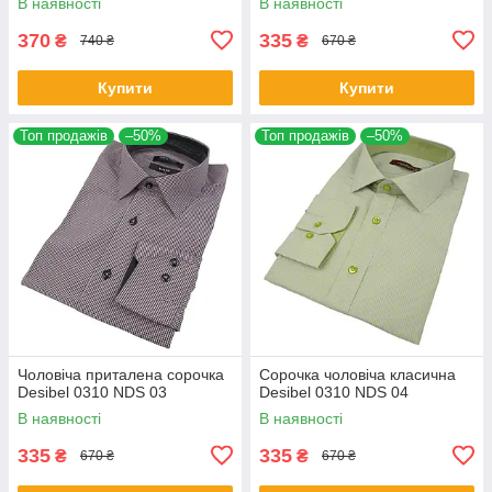
В наявності
В наявності
370
335
₴
₴
740 ₴
670 ₴
Купити
Купити
Топ продажів
–50%
Топ продажів
–50%
Чоловіча приталена сорочка
Сорочка чоловіча класична
Desibel 0310 NDS 03
Desibel 0310 NDS 04
В наявності
В наявності
335
335
₴
₴
670 ₴
670 ₴