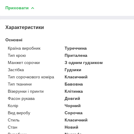
Приховати
Характеристики
Основні
Країна виробник
Туреччина
Тип крою
Приталена
Манжет сорочки
З одним гудзиком
Застібка
Гудзики
Тип сорочкового коміра
Класичний
Тип тканини
Бавовна
Візерунки і принти
Клітинка
Фасон рукава
Довгий
Колір
Чорний
Вид виробу
Сорочка
Стиль
Класичний
Стан
Новий