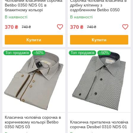
Чоловічий класичний сорочка
Сорочка чоловіча класична в
Betibo 0350 NDS 01 в
дрібну клітинку з
блакитному кольорі
оздобленням Betibo 0350
NDS 02
В наявності
В наявності
370
370
₴
₴
740 ₴
740 ₴
Купити
Купити
Топ продажів
–50%
Топ продажів
–50%
Класична чоловіча сорочка в
коричневому кольорі Betibo
Класична приталена чоловіча
0350 NDS 03
сорочка Desibel 0310 NDS 01