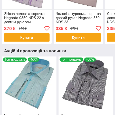
Якісна чоловіча сорочка
Чоловіча турецька сорочка
Світ
Negredo 0350 NDS 22 з
довгий рукав Negredo 530
довг
довгим рукавом
NDS 23
NDS
370
335
335
₴
₴
740 ₴
670 ₴
Купити
Купити
Акційні пропозиції та новинки
Топ продажів
–50%
Топ продажів
–50%