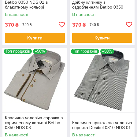
Betibo 0350 NDS 01 в
дрібну клітинку з
блакитному кольорі
оздобленням Betibo 0350
NDS 02
В наявності
В наявності
370
370
₴
₴
740 ₴
740 ₴
Купити
Купити
Топ продажів
–50%
Топ продажів
–50%
Класична чоловіча сорочка в
коричневому кольорі Betibo
Класична приталена чоловіча
0350 NDS 03
сорочка Desibel 0310 NDS 01
В наявності
В наявності