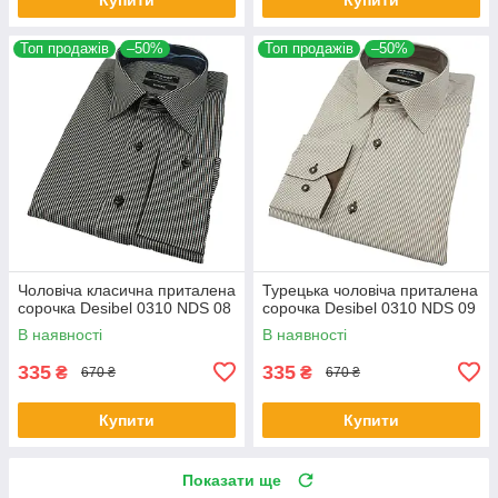
Топ продажів
–50%
Топ продажів
–50%
Чоловіча класична приталена
Турецька чоловіча приталена
сорочка Desibel 0310 NDS 08
сорочка Desibel 0310 NDS 09
В наявності
В наявності
335
335
₴
₴
670 ₴
670 ₴
Купити
Купити
Показати ще