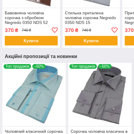
Бавовняна чоловіча
Стильна приталена
Прит
сорочка з обробкою
чоловіча сорочка Negredo
соро
Negredo 0350 NDS 52
0350 NDS 15
Negr
370
370
370
₴
₴
740 ₴
740 ₴
Купити
Купити
Акційні пропозиції та новинки
Топ продажів
–50%
Топ продажів
–50%
Чоловічий класичний сорочка
Сорочка чоловіча класична в