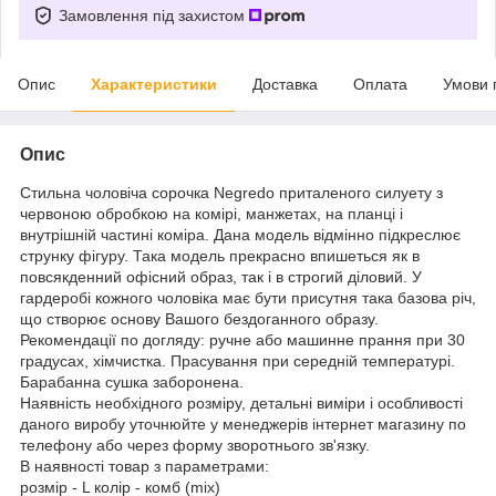
Замовлення під захистом
Опис
Характеристики
Доставка
Оплата
Умови 
Опис
Стильна чоловіча сорочка Negredo приталеного силуету з
червоною обробкою на комірі, манжетах, на планці і
внутрішній частині коміра. Дана модель відмінно підкреслює
струнку фігуру. Така модель прекрасно впишеться як в
повсякденний офісний образ, так і в строгий діловий. У
гардеробі кожного чоловіка має бути присутня така базова річ,
що створює основу Вашого бездоганного образу.
Рекомендації по догляду: ручне або машинне прання при 30
градусах, хімчистка. Прасування при середній температурі.
Барабанна сушка заборонена.
Наявність необхідного розміру, детальні виміри і особливості
даного виробу уточнюйте у менеджерів інтернет магазину по
телефону або через форму зворотнього зв'язку.
В наявності товар з параметрами:
розмір - L колір - комб (mix)