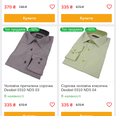
370
335
₴
₴
740 ₴
670 ₴
Купити
Купити
Топ продажів
–50%
Топ продажів
–50%
Чоловіча приталена сорочка
Сорочка чоловіча класична
Desibel 0310 NDS 03
Desibel 0310 NDS 04
В наявності
В наявності
335
335
₴
₴
670 ₴
670 ₴
Купити
Купити