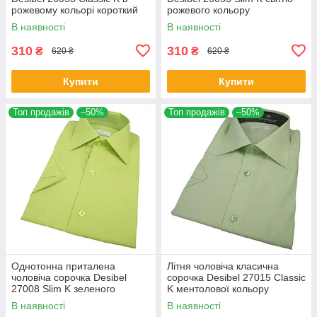
рожевому кольорі короткий
рожевого кольору
рукав
В наявності
В наявності
310
310
₴
₴
620 ₴
620 ₴
Купити
Купити
Топ продажів
–50%
Топ продажів
–50%
Однотонна приталена
Літня чоловіча класична
чоловіча сорочка Desibel
сорочка Desibel 27015 Classic
27008 Slim K зеленого
K ментолової кольору
кольору короткий рукав
В наявності
В наявності