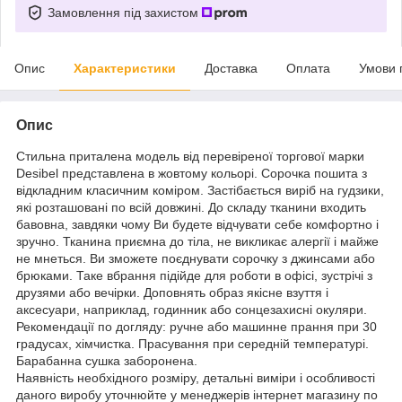
Замовлення під захистом
Опис
Характеристики
Доставка
Оплата
Умови 
Опис
Стильна приталена модель від перевіреної торгової марки
Desibel представлена в жовтому кольорі. Сорочка пошита з
відкладним класичним коміром. Застібається виріб на гудзики,
які розташовані по всій довжині. До складу тканини входить
бавовна, завдяки чому Ви будете відчувати себе комфортно і
зручно. Тканина приємна до тіла, не викликає алергії і майже
не мнеться. Ви зможете поєднувати сорочку з джинсами або
брюками. Таке вбрання підійде для роботи в офісі, зустрічі з
друзями або вечірки. Доповнять образ якісне взуття і
аксесуари, наприклад, годинник або сонцезахисні окуляри.
Рекомендації по догляду: ручне або машинне прання при 30
градусах, хімчистка. Прасування при середній температурі.
Барабанна сушка заборонена.
Наявність необхідного розміру, детальні виміри і особливості
даного виробу уточнюйте у менеджерів інтернет магазину по