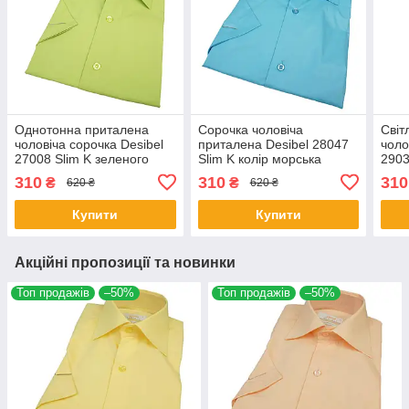
Однотонна приталена
Сорочка чоловіча
Світ
чоловіча сорочка Desibel
приталена Desibel 28047
чоло
27008 Slim K зеленого
Slim K колір морська
2903
кольору короткий рукав
хвиля
рука
310
310
310
₴
₴
620 ₴
620 ₴
Купити
Купити
Акційні пропозиції та новинки
Топ продажів
–50%
Топ продажів
–50%