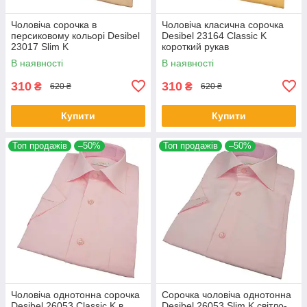
Чоловіча сорочка в
Чоловіча класична сорочка
персиковому кольорі Desibel
Desibel 23164 Classic K
23017 Slim K
короткий рукав
В наявності
В наявності
310
310
₴
₴
620 ₴
620 ₴
Купити
Купити
Топ продажів
–50%
Топ продажів
–50%
Чоловіча однотонна сорочка
Сорочка чоловіча однотонна
Desibel 26053 Classic K в
Desibel 26053 Slim K світло-