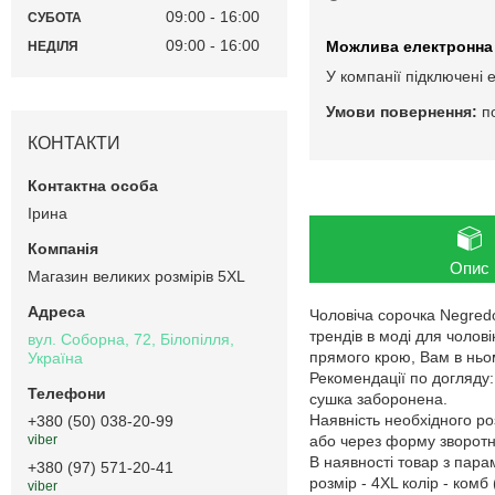
09:00
16:00
СУБОТА
09:00
16:00
НЕДІЛЯ
У компанії підключені 
п
КОНТАКТИ
Ірина
Опис
Магазин великих розмірів 5XL
Чоловіча сорочка Negredo
трендів в моді для чолові
вул. Соборна, 72, Білопілля,
прямого крою, Вам в ньом
Україна
Рекомендації по догляду
сушка заборонена.
Наявність необхідного ро
+380 (50) 038-20-99
або через форму зворотнь
viber
В наявності товар з пар
+380 (97) 571-20-41
розмір - 4XL колір - комб 
viber