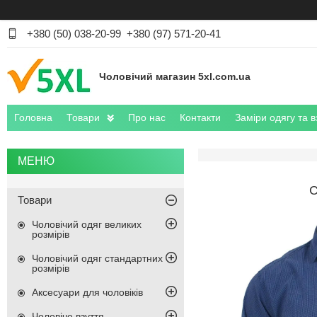
+380 (50) 038-20-99
+380 (97) 571-20-41
Чоловічий магазин 5xl.com.ua
Головна
Товари
Про нас
Контакти
Заміри одягу та в
С
Товари
Чоловічий одяг великих
розмірів
Чоловічий одяг стандартних
розмірів
Аксесуари для чоловіків
Чоловіче взуття