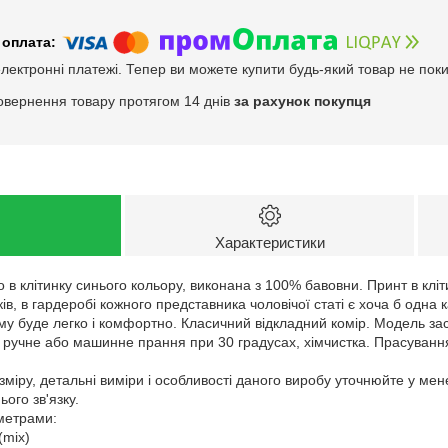
електронні платежі. Тепер ви можете купити будь-який товар не пок
овернення товару протягом 14 днів
за рахунок покупця
Характеристики
 в клітинку синього кольору, виконана з 100% бавовни. Принт в клі
ків, в гардеробі кожного представника чоловічої статі є хоча б одн
у буде легко і комфортно. Класичний відкладний комір. Модель зас
: ручне або машинне прання при 30 градусах, хімчистка. Прасуванн
зміру, детальні виміри і особливості даного виробу уточнюйте у ме
ого зв'язку.
аметрами:
(mix)