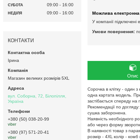
09:00
16:00
СУБОТА
09:00
16:00
НЕДІЛЯ
У компанії підключені 
п
КОНТАКТИ
Ірина
Опис
Магазин великих розмірів 5XL
Сорочка в клітку - один з
одна картата модель. Пр
вул. Соборна, 72, Білопілля,
застібається спереду на г
Україна
Рекомендації по догляду
сушка заборонена.
Наявність необхідного ро
+380 (50) 038-20-99
або через форму зворотнь
viber
В наявності товар з пар
+380 (97) 571-20-41
розмір - 4XL колір - комб 
viber