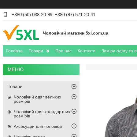
+380 (50) 038-20-99
+380 (97) 571-20-41
Чоловічий магазин 5xl.com.ua
Головна
Товари
Про нас
Контакти
Заміри одягу та в
Товари
Чоловічий одяг великих
розмірів
Чоловічий одяг стандартних
розмірів
Аксесуари для чоловіків
Чоловіче взуття