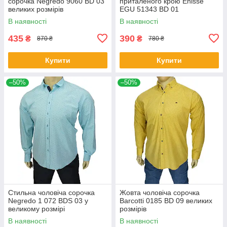
сорочка Negredo 9060 BD 03
приталеного крою Еnisse
великих розмірів
EGU 51343 BD 01
В наявності
В наявності
435
390
₴
₴
870 ₴
780 ₴
Купити
Купити
–50%
–50%
Стильна чоловіча сорочка
Жовта чоловіча сорочка
Negredo 1 072 BDS 03 у
Barcotti 0185 BD 09 великих
великому розмірі
розмірів
В наявності
В наявності