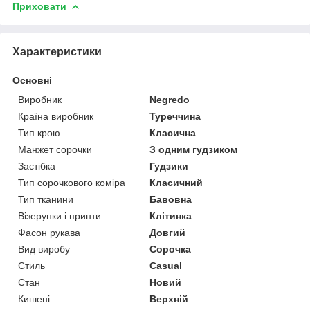
Приховати
Характеристики
Основні
Виробник
Negredo
Країна виробник
Туреччина
Тип крою
Класична
Манжет сорочки
З одним гудзиком
Застібка
Гудзики
Тип сорочкового коміра
Класичний
Тип тканини
Бавовна
Візерунки і принти
Клітинка
Фасон рукава
Довгий
Вид виробу
Сорочка
Стиль
Casual
Стан
Новий
Кишені
Верхній