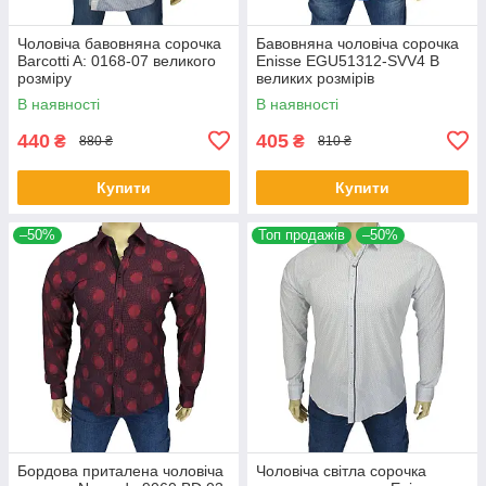
Чоловіча бавовняна сорочка
Бавовняна чоловіча сорочка
Barcotti A: 0168-07 великого
Еnisse EGU51312-SVV4 B
розміру
великих розмірів
В наявності
В наявності
440
405
₴
₴
880 ₴
810 ₴
Купити
Купити
–50%
Топ продажів
–50%
Бордова приталена чоловіча
Чоловіча світла сорочка