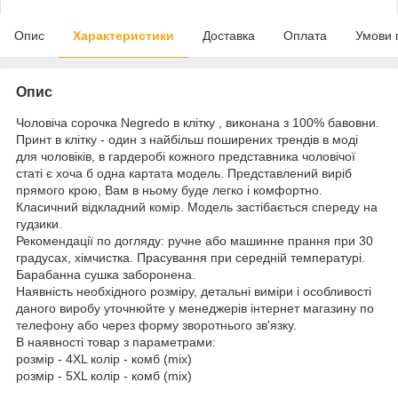
Опис
Характеристики
Доставка
Оплата
Умови 
Опис
Чоловіча сорочка Negredo в клітку , виконана з 100% бавовни.
Принт в клітку - один з найбільш поширених трендів в моді
для чоловіків, в гардеробі кожного представника чоловічої
статі є хоча б одна картата модель. Представлений виріб
прямого крою, Вам в ньому буде легко і комфортно.
Класичний відкладний комір. Модель застібається спереду на
гудзики.
Рекомендації по догляду: ручне або машинне прання при 30
градусах, хімчистка. Прасування при середній температурі.
Барабанна сушка заборонена.
Наявність необхідного розміру, детальні виміри і особливості
даного виробу уточнюйте у менеджерів інтернет магазину по
телефону або через форму зворотнього зв'язку.
В наявності товар з параметрами:
розмір - 4XL колір - комб (mix)
розмір - 5XL колір - комб (mix)