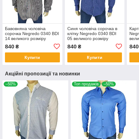
Бавовняна чоловіча
Синя чоловіча сорочка в
Карт
сорочка Negredo 0340 BDI
клітку Negredo 0340 BDI
Negr
14 великого розміру
05 великого розміру
вели
840
840
840
₴
₴
Купити
Купити
Акційні пропозиції та новинки
–50%
Топ продажів
–50%