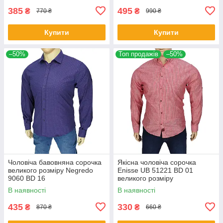
385
495
₴
₴
770 ₴
990 ₴
Купити
Купити
–50%
Топ продажів
–50%
Чоловіча бавовняна сорочка
Якісна чоловіча сорочка
великого розміру Negredo
Еnisse UB 51221 BD 01
9060 BD 16
великого розміру
В наявності
В наявності
435
330
₴
₴
870 ₴
660 ₴