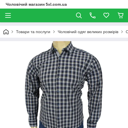
Чоловічий магазин 5xl.com.ua
Товари та послуги
Чоловічий одяг великих розмірів
С