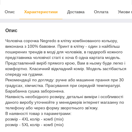
Опис
Характеристики
Доставка
Оплата
Умови 
Опис
Чоловіча сорочка Negredo в клітку комбінованого кольору,
виконана з 100% бавовни. Принт в клітку - один з найбільш
поширених трендів в моді для чоловіків, в гардеробі кожного
представника чоловічої статі є хоча б одна картата модель.
Представлений виріб прямого крою, Вам в ньому буде легко і
комфортно. Класичний відкладний комір. Модель застібається
спереду на гудзики.
Рекомендації по догляду: ручне або машинне прання при 30
градусах, хімчистка. Прасування при середній температурі.
Барабанна сушка заборонена.
Наявність необхідного розміру, детальні виміри і особливості
даного виробу уточнюйте у менеджерів інтернет магазину по
телефону або через форму зворотнього зв'язку.
В наявності товар з параметрами:
розмір - 4XL колір - комб (mix)
розмір - 5XL колір - комб (mix)