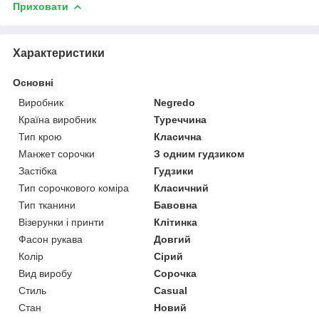
Приховати
Характеристики
Основні
Виробник
Negredo
Країна виробник
Туреччина
Тип крою
Класична
Манжет сорочки
З одним гудзиком
Застібка
Гудзики
Тип сорочкового коміра
Класичний
Тип тканини
Бавовна
Візерунки і принти
Клітинка
Фасон рукава
Довгий
Колір
Сірий
Вид виробу
Сорочка
Стиль
Casual
Стан
Новий