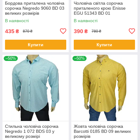
Бордова приталена чоловіча
Чоловіча світла сорочка
сорочка Negredo 9060 BD 03
приталеного крою Еnisse
великих розмірів
EGU 51343 BD 01
В наявності
В наявності
435
390
₴
₴
870 ₴
780 ₴
Купити
Купити
–50%
–50%
Стильна чоловіча сорочка
Жовта чоловіча сорочка
Negredo 1 072 BDS 03 у
Barcotti 0185 BD 09 великих
великому розмірі
розмірів