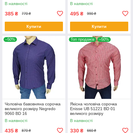
В наявності
В наявності
385
495
₴
₴
770 ₴
990 ₴
Купити
Купити
–50%
Топ продажів
–50%
Чоловіча бавовняна сорочка
Якісна чоловіча сорочка
великого розміру Negredo
Еnisse UB 51221 BD 01
9060 BD 16
великого розміру
В наявності
В наявності
435
330
₴
₴
870 ₴
660 ₴