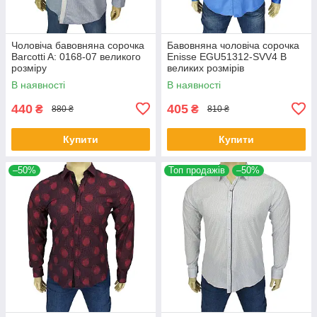
Чоловіча бавовняна сорочка
Бавовняна чоловіча сорочка
Barcotti A: 0168-07 великого
Еnisse EGU51312-SVV4 B
розміру
великих розмірів
В наявності
В наявності
440
405
₴
₴
880 ₴
810 ₴
Купити
Купити
–50%
Топ продажів
–50%