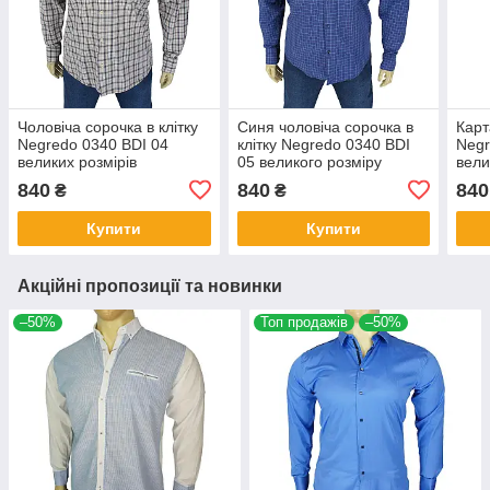
Чоловіча сорочка в клітку
Синя чоловіча сорочка в
Карт
Negredo 0340 BDI 04
клітку Negredo 0340 BDI
Negr
великих розмірів
05 великого розміру
вели
840
840
840
₴
₴
Купити
Купити
Акційні пропозиції та новинки
–50%
Топ продажів
–50%