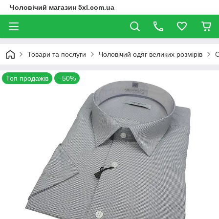
Чоловічий магазин 5xl.com.ua
Товари та послуги
Чоловічий одяг великих розмірів
С
Топ продажів
–50%