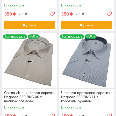
розмірів
В наявності
В наявності
350
350
₴
₴
700 ₴
700 ₴
Купити
Купити
Топ продажів
–50%
Топ продажів
–50%
Світла літня чоловіча сорочка
Чоловіча приталена сорочка
Negredo 560 BKC 06 у
Negredo 560 BKS 11 з
великих розмірах
коротким рукавом
В наявності
В наявності
350
350