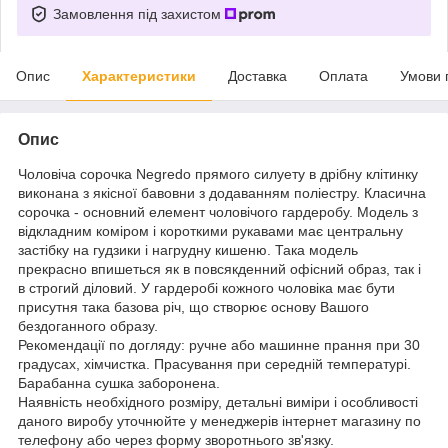
Замовлення під захистом
Опис
Характеристики
Доставка
Оплата
Умови 
Опис
Чоловіча сорочка Negredo прямого силуету в дрібну клітинку
виконана з якісної бавовни з додаванням поліестру. Класична
сорочка - основний елемент чоловічого гардеробу. Модель з
відкладним коміром і короткими рукавами має центральну
застібку на гудзики і нагрудну кишеню. Така модель
прекрасно впишеться як в повсякденний офісний образ, так і
в строгий діловий. У гардеробі кожного чоловіка має бути
присутня така базова річ, що створює основу Вашого
бездоганного образу.
Рекомендації по догляду: ручне або машинне прання при 30
градусах, хімчистка. Прасування при середній температурі.
Барабанна сушка заборонена.
Наявність необхідного розміру, детальні виміри і особливості
даного виробу уточнюйте у менеджерів інтернет магазину по
телефону або через форму зворотнього зв'язку.