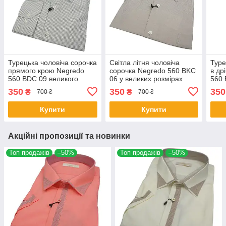
Турецька чоловіча сорочка
Світла літня чоловіча
Туре
прямого крою Negredo
сорочка Negredo 560 BKC
в др
560 BDC 09 великого
06 у великих розмірах
560 
розміру
розм
350
350
350
₴
₴
700 ₴
700 ₴
Купити
Купити
Акційні пропозиції та новинки
Топ продажів
–50%
Топ продажів
–50%