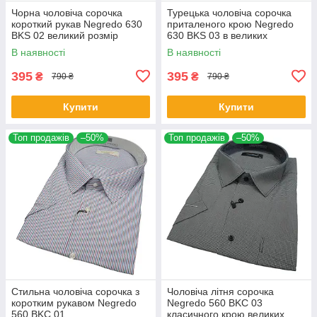
Чорна чоловіча сорочка
Турецька чоловіча сорочка
короткий рукав Negredo 630
приталеного крою Negredo
BKS 02 великий розмір
630 BKS 03 в великих
розмірах
В наявності
В наявності
395
395
₴
₴
790 ₴
790 ₴
Купити
Купити
Топ продажів
–50%
Топ продажів
–50%
Стильна чоловіча сорочка з
Чоловіча літня сорочка
коротким рукавом Negredo
Negredo 560 BKC 03
560 BKC 01
класичного крою великих