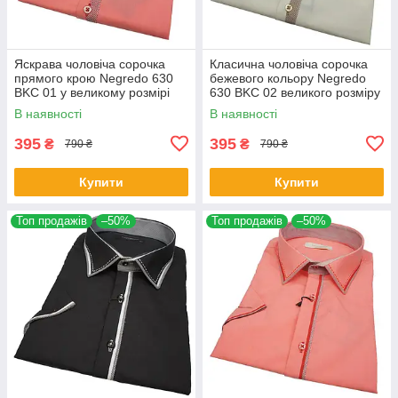
Яскрава чоловіча сорочка
Класична чоловіча сорочка
прямого крою Negredo 630
бежевого кольору Negredo
BKC 01 у великому розмірі
630 BKC 02 великого розміру
В наявності
В наявності
395
395
₴
₴
790 ₴
790 ₴
Купити
Купити
Топ продажів
–50%
Топ продажів
–50%