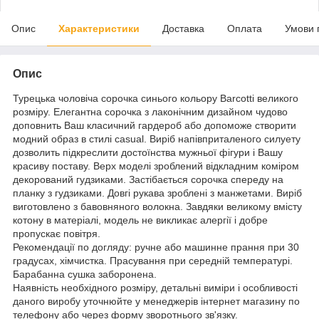
Опис
Характеристики
Доставка
Оплата
Умови 
Опис
Турецька чоловіча сорочка синього кольору Barcotti великого
розміру. Елегантна сорочка з лаконічним дизайном чудово
доповнить Ваш класичний гардероб або допоможе створити
модний образ в стилі casual. Виріб напівприталеного силуету
дозволить підкреслити достоїнства мужньої фігури і Вашу
красиву поставу. Верх моделі зроблений відкладним коміром
декорований гудзиками. Застібається сорочка спереду на
планку з гудзиками. Довгі рукава зроблені з манжетами. Виріб
виготовлено з бавовняного волокна. Завдяки великому вмісту
котону в матеріалі, модель не викликає алергії і добре
пропускає повітря.
Рекомендації по догляду: ручне або машинне прання при 30
градусах, хімчистка. Прасування при середній температурі.
Барабанна сушка заборонена.
Наявність необхідного розміру, детальні виміри і особливості
даного виробу уточнюйте у менеджерів інтернет магазину по
телефону або через форму зворотнього зв'язку.