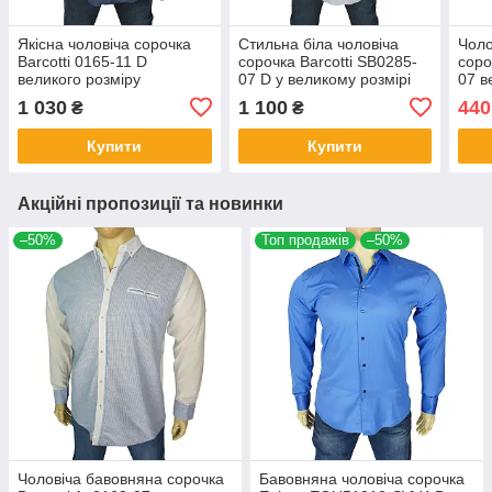
Якісна чоловіча сорочка
Стильна біла чоловіча
Чоло
Barcotti 0165-11 D
сорочка Barcotti SB0285-
соро
великого розміру
07 D у великому розмірі
07 в
1 030
1 100
440
₴
₴
Купити
Купити
Акційні пропозиції та новинки
–50%
Топ продажів
–50%
Чоловіча бавовняна сорочка
Бавовняна чоловіча сорочка