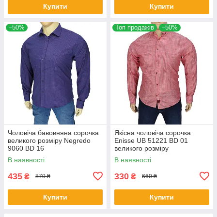
Купити
Купити
–50%
Топ продажів
–50%
Чоловіча бавовняна сорочка
Якісна чоловіча сорочка
великого розміру Negredo
Еnisse UB 51221 BD 01
9060 BD 16
великого розміру
В наявності
В наявності
435
330
₴
₴
870 ₴
660 ₴
Купити
Купити