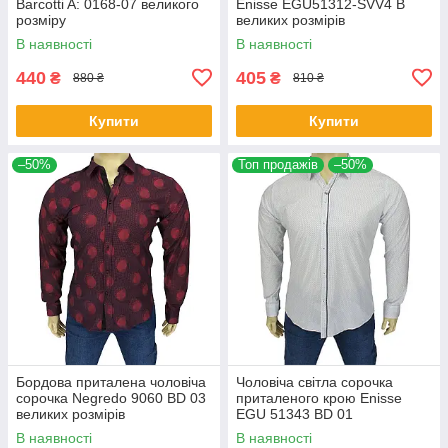
Barcotti A: 0168-07 великого
Еnisse EGU51312-SVV4 B
розміру
великих розмірів
В наявності
В наявності
440
405
₴
₴
880 ₴
810 ₴
Купити
Купити
–50%
Топ продажів
–50%
Бордова приталена чоловіча
Чоловіча світла сорочка
сорочка Negredo 9060 BD 03
приталеного крою Еnisse
великих розмірів
EGU 51343 BD 01
В наявності
В наявності