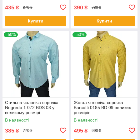
435
390
₴
₴
870 ₴
780 ₴
Купити
Купити
–50%
–50%
Стильна чоловіча сорочка
Жовта чоловіча сорочка
Negredo 1 072 BDS 03 у
Barcotti 0185 BD 09 великих
великому розмірі
розмірів
В наявності
В наявності
385
495
₴
₴
770 ₴
990 ₴