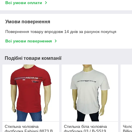
Всі умови оплати
Умови повернення
Повернення товару впродовж 14 днів за рахунок покупця
Всі умови повернення
Подібні товари компанії
Стильна чоловіча
Стильна біла чоловіча
Чоло
футболка Fabianі 8873 B
футболка 03 / B-SS19
Billi