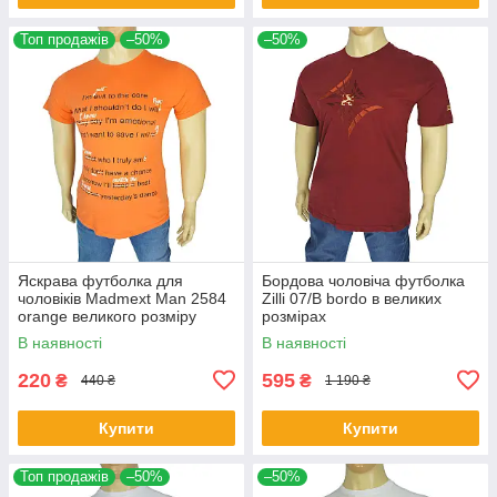
Топ продажів
–50%
–50%
Яскрава футболка для
Бордова чоловіча футболка
чоловіків Madmext Man 2584
Zilli 07/В bordo в великих
orange великого розміру
розмірах
В наявності
В наявності
220
595
₴
₴
440 ₴
1 190 ₴
Купити
Купити
Топ продажів
–50%
–50%