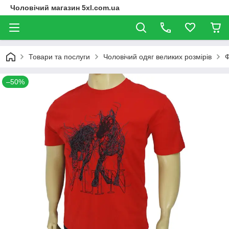
Чоловічий магазин 5xl.com.ua
Товари та послуги
Чоловічий одяг великих розмірів
Ф
–50%