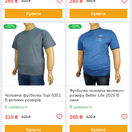
260
280
₴
₴
520 ₴
560 ₴
Купити
Купити
–50%
–50%
Футболка чоловіча великого
Чоловіча футболка Topi 0351
розміру Better Life 2026 В
B великих розмірів
синя
В наявності
В наявності
310
260
₴
₴
620 ₴
520 ₴
Купити
Купити