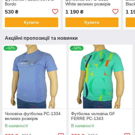
Bordo
White великих розмірів
Blac
вели
530
1 190
1 1
₴
₴
Купити
Купити
Акційні пропозиції та новинки
–50%
–50%
Чоловіча футболка PC-1334
Футболка чоловіча GF
великих розмірів
FERRE PC-1343
В наявності
В наявності