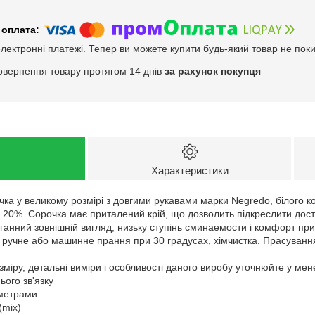
електронні платежі. Тепер ви можете купити будь-який товар не пок
овернення товару протягом 14 днів
за рахунок покупця
Характеристики
ка у великому розмірі з довгими рукавами марки Negredo, білого к
 20%. Сорочка має приталений крій, що дозволить підкреслити дост
ганний зовнішній вигляд, низьку ступінь сминаемости і комфорт при 
: ручне або машинне прання при 30 градусах, хімчистка. Прасуванн
зміру, детальні виміри і особливості даного виробу уточнюйте у ме
ого зв'язку
аметрами:
(mix)