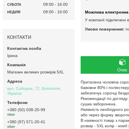
09:00
16:00
СУБОТА
09:00
16:00
НЕДІЛЯ
У компанії підключені 
п
КОНТАКТИ
Ірина
Опис
Магазин великих розмірів 5XL
Приталена чоловіча сороч
бавовни 80% і поліестеру
вул. Соборна, 72, Білопілля,
забезпечує сорочці бездо
Україна
Рекомендації по догляду
сушка заборонена.
Наявність необхідного ро
+380 (50) 038-20-99
або через форму зворотнь
viber
В наявності товар з пар
+380 (97) 571-20-41
розмір - 5XL колір - комб 
viber