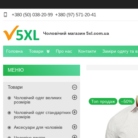
+380 (50) 038-20-99
+380 (97) 571-20-41
Чоловічий магазин 5xl.com.ua
Головна
Товари
Про нас
Контакти
Заміри одягу та в
Товари
Чоловічий одяг великих
Топ продаж
–50%
розмірів
Чоловічий одяг стандартних
розмірів
Аксесуари для чоловіків
Чоловіче взуття