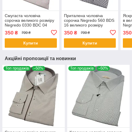
Смугаста чоловіча
Приталена чоловіча
Яскр
сорочка великого розміру
сорочка Negredo 560 BDS
в ве
Negredo 0330 BDC 04
16 великого розміру
Negr
350
350
350
₴
₴
700 ₴
700 ₴
Купити
Купити
Акційні пропозиції та новинки
Топ продажів
–50%
Топ продажів
–50%