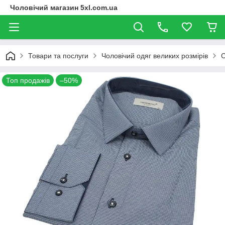
Чоловічий магазин 5xl.com.ua
Товари та послуги
Чоловічий одяг великих розмірів
С
Топ продажів
–50%