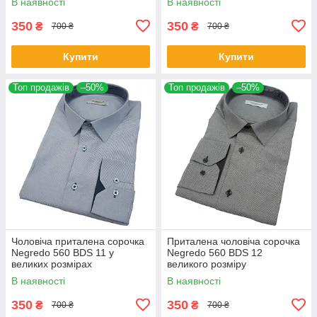
В наявності
В наявності
350
350
₴
₴
700 ₴
700 ₴
Купити
Купити
Топ продажів
–50%
Топ продажів
–50%
Чоловіча приталена сорочка
Приталена чоловіча сорочка
Negredo 560 BDS 11 у
Negredo 560 BDS 12
великих розмірах
великого розміру
В наявності
В наявності
350
350
₴
₴
700 ₴
700 ₴