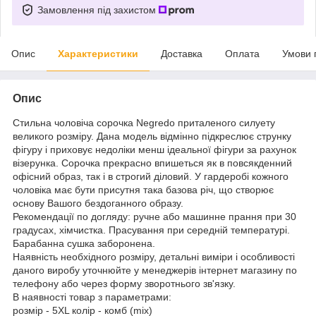
Замовлення під захистом
Опис
Характеристики
Доставка
Оплата
Умови 
Опис
Стильна чоловіча сорочка Negredo приталеного силуету
великого розміру. Дана модель відмінно підкреслює струнку
фігуру і приховує недоліки менш ідеальної фігури за рахунок
візерунка. Сорочка прекрасно впишеться як в повсякденний
офісний образ, так і в строгий діловий. У гардеробі кожного
чоловіка має бути присутня така базова річ, що створює
основу Вашого бездоганного образу.
Рекомендації по догляду: ручне або машинне прання при 30
градусах, хімчистка. Прасування при середній температурі.
Барабанна сушка заборонена.
Наявність необхідного розміру, детальні виміри і особливості
даного виробу уточнюйте у менеджерів інтернет магазину по
телефону або через форму зворотнього зв'язку.
В наявності товар з параметрами:
розмір - 5XL колір - комб (mix)