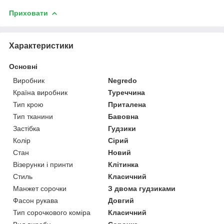
Приховати
Характеристики
Основні
Виробник
Negredo
Країна виробник
Туреччина
Тип крою
Приталена
Тип тканини
Бавовна
Застібка
Гудзики
Колір
Сірий
Стан
Новий
Візерунки і принти
Клітинка
Стиль
Класичний
Манжет сорочки
З двома гудзиками
Фасон рукава
Довгий
Тип сорочкового коміра
Класичний