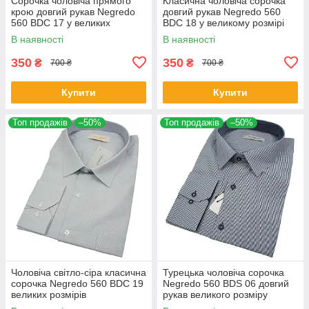
Сорочка чоловіча прямого
Класична чоловіча сорочка
крою довгий рукав Negredo
довгий рукав Negredo 560
560 BDC 17 у великих
BDC 18 у великому розмірі
розмірах
В наявності
В наявності
350
350
₴
₴
700 ₴
700 ₴
Купити
Купити
Топ продажів
–50%
Топ продажів
–50%
Чоловіча світло-сіра класична
Турецька чоловіча сорочка
сорочка Negredo 560 BDC 19
Negredo 560 BDS 06 довгий
великих розмірів
рукав великого розміру