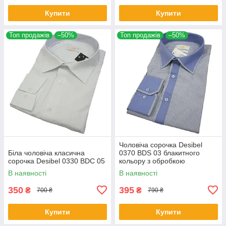
Купити
Купити
Топ продажів
–50%
Топ продажів
–50%
Чоловіча сорочка Desibel
Біла чоловіча класична
0370 BDS 03 блакитного
сорочка Desibel 0330 BDC 05
кольору з обробкою
В наявності
В наявності
350
395
₴
₴
700 ₴
790 ₴
Купити
Купити