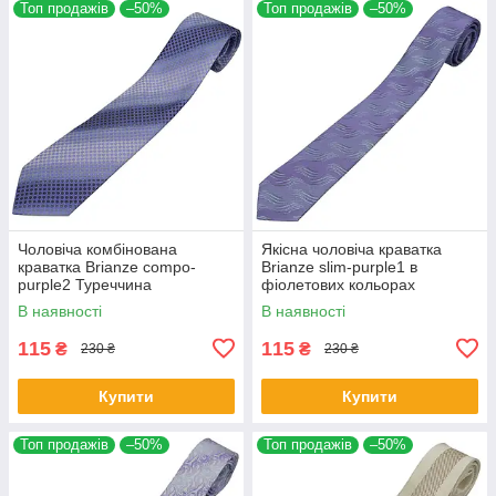
Топ продажів
–50%
Топ продажів
–50%
Чоловіча комбінована
Якісна чоловіча краватка
краватка Brianze compo-
Brianze slim-purple1 в
purple2 Туреччина
фіолетових кольорах
В наявності
В наявності
115
115
₴
₴
230 ₴
230 ₴
Купити
Купити
Топ продажів
–50%
Топ продажів
–50%