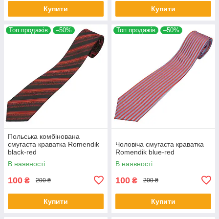
Купити
Купити
Топ продажів
–50%
Топ продажів
–50%
Польська комбінована
смугаста краватка Romendik
Чоловіча смугаста краватка
black-red
Romendik blue-red
В наявності
В наявності
100
100
₴
₴
200 ₴
200 ₴
Купити
Купити