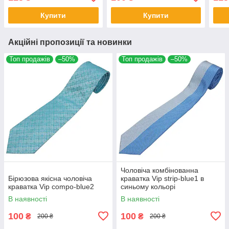
Купити
Купити
Акційні пропозиції та новинки
Топ продажів
–50%
Топ продажів
–50%
Чоловіча комбінованна
Бірюзова якісна чоловіча
краватка Vip strip-blue1 в
краватка Vip compo-blue2
синьому кольорі
В наявності
В наявності
100
100
₴
₴
200 ₴
200 ₴