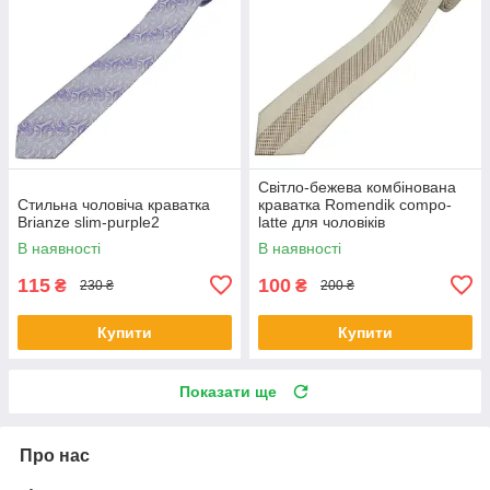
Світло-бежева комбінована
Стильна чоловіча краватка
краватка Romendik compo-
Brianze slim-purple2
latte для чоловіків
В наявності
В наявності
115
100
₴
₴
230 ₴
200 ₴
Купити
Купити
Показати ще
Про нас