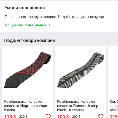
Умови повернення
Повернення товару впродовж 14 днів за рахунок покупця
Всі умови повернення
Подібні товари компанії
Комбінована чоловіча
Комбінована чоловіча
Комб
краватка Negredo compo-
краватка Romendik strip-
крав
black4
black1 в смужку
pink
115
100
115
₴
₴
230 ₴
200 ₴