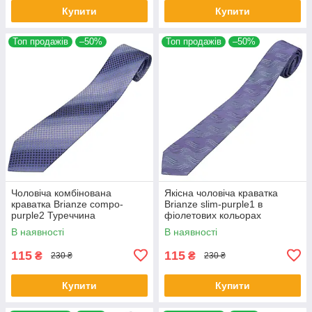
Купити
Купити
Топ продажів
–50%
Топ продажів
–50%
Чоловіча комбінована
Якісна чоловіча краватка
краватка Brianze compo-
Brianze slim-purple1 в
purple2 Туреччина
фіолетових кольорах
В наявності
В наявності
115
115
₴
₴
230 ₴
230 ₴
Купити
Купити