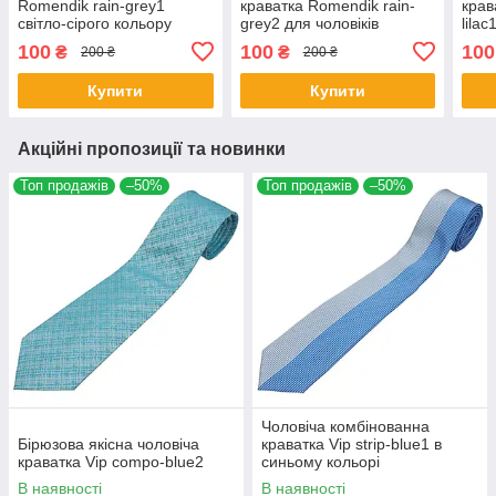
Romendik rain-grey1
краватка Romendik rain-
крав
світло-сірого кольору
grey2 для чоловіків
lilac
100
100
100
₴
₴
200 ₴
200 ₴
Купити
Купити
Акційні пропозиції та новинки
Топ продажів
–50%
Топ продажів
–50%
Чоловіча комбінованна
Бірюзова якісна чоловіча
краватка Vip strip-blue1 в
краватка Vip compo-blue2
синьому кольорі
В наявності
В наявності