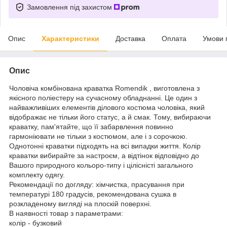
Замовлення під захистом
Опис
Характеристики
Доставка
Оплата
Умови 
Опис
Чоловіча комбінована краватка Romendik , виготовлена з
якісного поліестеру на сучасному обладнанні. Це один з
найважливіших елементів ділового костюма чоловіка, який
відображає не тільки його статус, а й смак. Тому, вибираючи
краватку, пам'ятайте, що її забарвлення повинно
гармоніювати не тільки з костюмом, але і з сорочкою.
Однотонні краватки підходять на всі випадки життя. Колір
краватки вибирайте за настроєм, а відтінок відповідно до
Вашого природного кольоро-типу і цілісністі загального
комплекту одягу.
Рекомендації по догляду: хімчистка, прасування при
температурі 180 градусів, рекомендована сушка в
розкладеному вигляді на плоскій поверхні.
В наявності товар з параметрами:
колір - бузковий