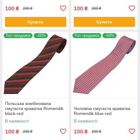
100
100
₴
₴
200 ₴
200 ₴
Купити
Купити
Топ продажів
–50%
Топ продажів
–50%
Польська комбінована
смугаста краватка Romendik
Чоловіча смугаста краватка
black-red
Romendik blue-red
В наявності
В наявності
100
100
₴
₴
200 ₴
200 ₴