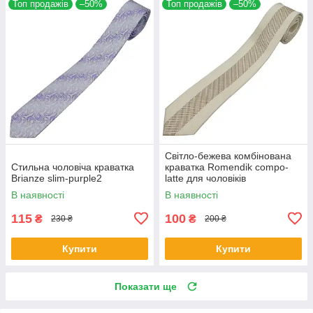
Топ продажів
–50%
Топ продажів
–50%
Світло-бежева комбінована
Стильна чоловіча краватка
краватка Romendik compo-
Brianze slim-purple2
latte для чоловіків
В наявності
В наявності
115
100
₴
₴
230 ₴
200 ₴
Купити
Купити
Показати ще