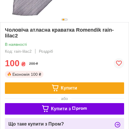
Чоловіча атласна краватка Romendik rain-
lilac2
В наявності
Код: rain-lilac2
Роздріб
100
₴
200 ₴
Економія
100 ₴
Купити
або
Купити з
Що таке купити з Пром?