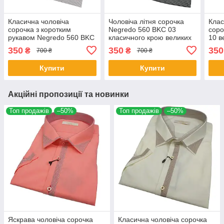
Класична чоловіча
Чоловіча літня сорочка
Клас
сорочка з коротким
Negredo 560 BKC 03
соро
рукавом Negredo 560 BKC
класичного крою великих
10 в
31
розмірів
350
350
350
₴
₴
700 ₴
700 ₴
Купити
Купити
Акційні пропозиції та новинки
Топ продажів
–50%
Топ продажів
–50%
Яскрава чоловіча сорочка
Класична чоловіча сорочка