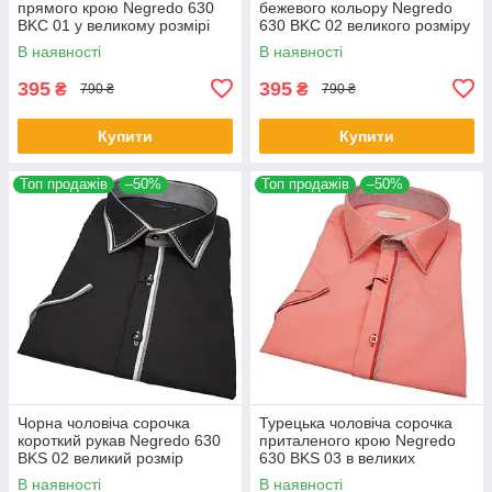
прямого крою Negredo 630
бежевого кольору Negredo
BKC 01 у великому розмірі
630 BKC 02 великого розміру
В наявності
В наявності
395
395
₴
₴
790 ₴
790 ₴
Купити
Купити
Топ продажів
–50%
Топ продажів
–50%
Чорна чоловіча сорочка
Турецька чоловіча сорочка
короткий рукав Negredo 630
приталеного крою Negredo
BKS 02 великий розмір
630 BKS 03 в великих
розмірах
В наявності
В наявності