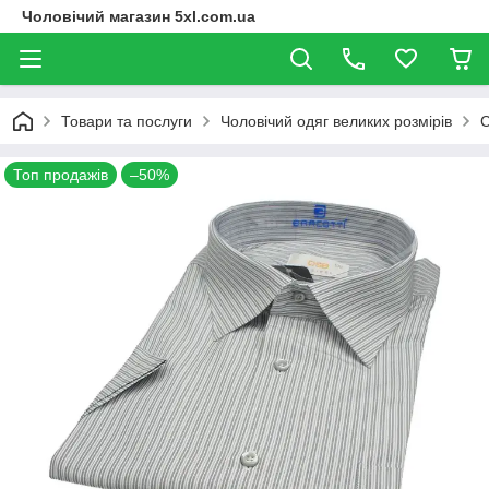
Чоловічий магазин 5xl.com.ua
Товари та послуги
Чоловічий одяг великих розмірів
С
Топ продажів
–50%