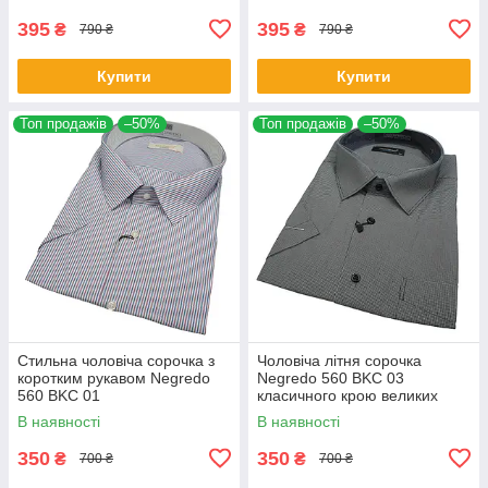
395
395
₴
₴
790 ₴
790 ₴
Купити
Купити
Топ продажів
–50%
Топ продажів
–50%
Стильна чоловіча сорочка з
Чоловіча літня сорочка
коротким рукавом Negredo
Negredo 560 BKC 03
560 BKC 01
класичного крою великих
розмірів
В наявності
В наявності
350
350
₴
₴
700 ₴
700 ₴