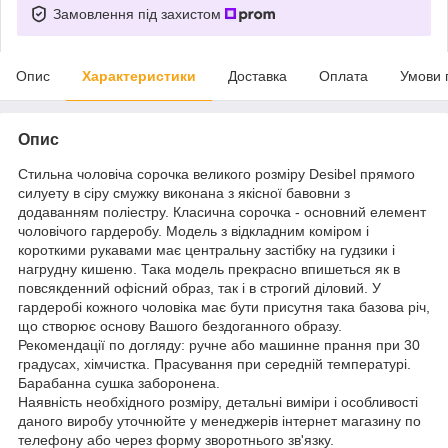
Замовлення під захистом
Опис
Характеристики
Доставка
Оплата
Умови 
Опис
Стильна чоловіча сорочка великого розміру Desibel прямого
силуету в сіру смужку виконана з якісної бавовни з
додаванням поліестру. Класична сорочка - основний елемент
чоловічого гардеробу. Модель з відкладним коміром і
короткими рукавами має центральну застібку на гудзики і
нагрудну кишеню. Така модель прекрасно впишеться як в
повсякденний офісний образ, так і в строгий діловий. У
гардеробі кожного чоловіка має бути присутня така базова річ,
що створює основу Вашого бездоганного образу.
Рекомендації по догляду: ручне або машинне прання при 30
градусах, хімчистка. Прасування при середній температурі.
Барабанна сушка заборонена.
Наявність необхідного розміру, детальні виміри і особливості
даного виробу уточнюйте у менеджерів інтернет магазину по
телефону або через форму зворотнього зв'язку.