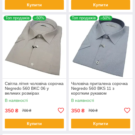
Купити
Купити
Топ продажів
–50%
Топ продажів
–50%
Світла літня чоловіча сорочка
Чоловіча приталена сорочка
Negredo 560 BKC 06 у
Negredo 560 BKS 11 з
великих розмірах
коротким рукавом
В наявності
В наявності
350
350
₴
₴
700 ₴
700 ₴
Купити
Купити