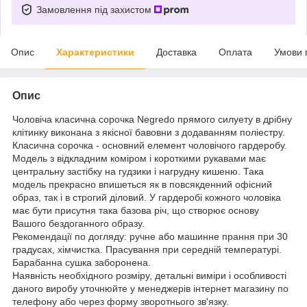
Замовлення під захистом
Опис
Характеристики
Доставка
Оплата
Умови 
Опис
Чоловіча класична сорочка Negredo прямого силуету в дрібну
клітинку виконана з якісної бавовни з додаванням поліестру.
Класична сорочка - основний елемент чоловічого гардеробу.
Модель з відкладним коміром і короткими рукавами має
центральну застібку на гудзики і нагрудну кишеню. Така
модель прекрасно впишеться як в повсякденний офісний
образ, так і в строгий діловий. У гардеробі кожного чоловіка
має бути присутня така базова річ, що створює основу
Вашого бездоганного образу.
Рекомендації по догляду: ручне або машинне прання при 30
градусах, хімчистка. Прасування при середній температурі.
Барабанна сушка заборонена.
Наявність необхідного розміру, детальні виміри і особливості
даного виробу уточнюйте у менеджерів інтернет магазину по
телефону або через форму зворотнього зв'язку.