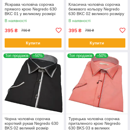
Яскрава чоловіча сорочка
Класична чоловіча сорочка
прямого крою Negredo 630
бежевого кольору Negredo
BKC 01 у великому розмірі
630 BKC 02 великого розміру
В наявності
В наявності
395
395
₴
₴
790 ₴
790 ₴
Купити
Купити
Топ продажів
–50%
Топ продажів
–50%
Чорна чоловіча сорочка
Турецька чоловіча сорочка
короткий рукав Negredo 630
приталеного крою Negredo
BKS 02 великий розмір
630 BKS 03 в великих