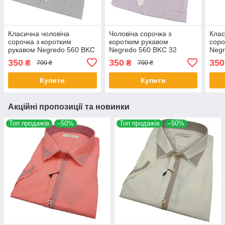
Класична чоловіча
Чоловіча сорочка з
Клас
сорочка з коротким
коротким рукавом
соро
рукавом Negredo 560 BKC
Negredo 560 BKC 32
Negr
31
великого розміру
вели
350
350
350
₴
₴
700 ₴
700 ₴
Купити
Купити
Акційні пропозиції та новинки
Топ продажів
–50%
Топ продажів
–50%