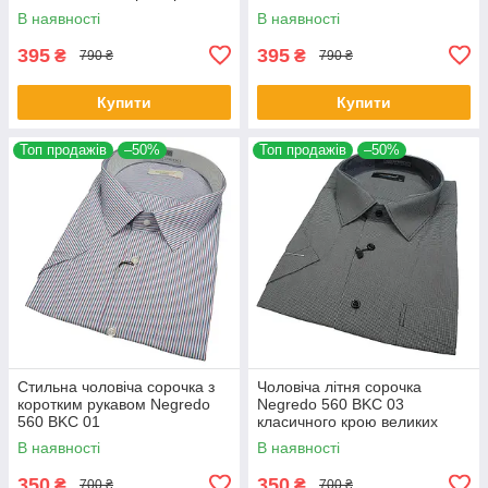
розмірах
В наявності
В наявності
395
395
₴
₴
790 ₴
790 ₴
Купити
Купити
Топ продажів
–50%
Топ продажів
–50%
Стильна чоловіча сорочка з
Чоловіча літня сорочка
коротким рукавом Negredo
Negredo 560 BKC 03
560 BKC 01
класичного крою великих
розмірів
В наявності
В наявності
350
350
₴
₴
700 ₴
700 ₴