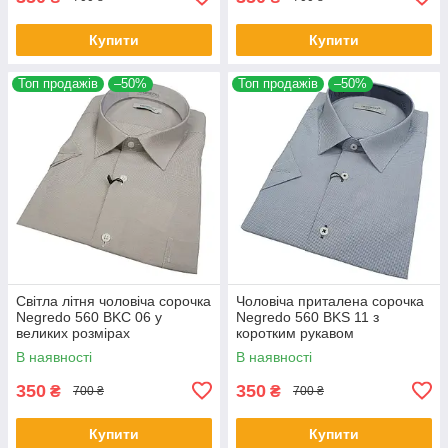
Купити
Купити
Топ продажів
–50%
Топ продажів
–50%
Світла літня чоловіча сорочка
Чоловіча приталена сорочка
Negredo 560 BKC 06 у
Negredo 560 BKS 11 з
великих розмірах
коротким рукавом
В наявності
В наявності
350
350
₴
₴
700 ₴
700 ₴
Купити
Купити