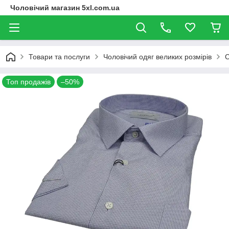
Чоловічий магазин 5xl.com.ua
Товари та послуги
Чоловічий одяг великих розмірів
С
Топ продажів
–50%