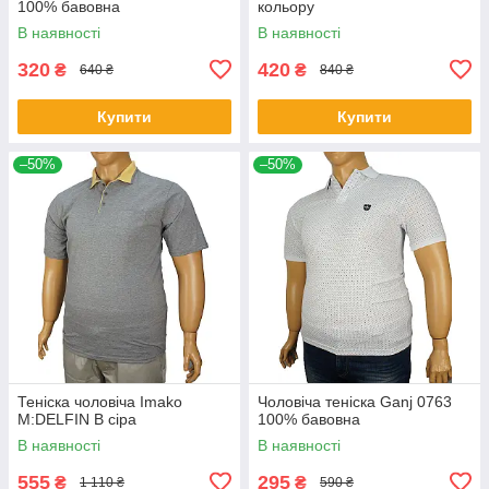
100% бавовна
кольору
В наявності
В наявності
320
420
₴
₴
640 ₴
840 ₴
Купити
Купити
–50%
–50%
Теніска чоловіча Imako
Чоловіча теніска Ganj 0763
M:DELFIN В сіра
100% бавовна
В наявності
В наявності
555
295
₴
₴
1 110 ₴
590 ₴