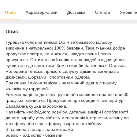
Опис
Характеристики
Доставка
Оплата
Умови п
Опис
Турецька чоловіча теніска Dio Rise бежевого кольору
виконана з натуральної 100% бавовни. Така тканина добре
пропускає повітря, не мнеться, швидко сохне і легко
прасується. Оптимальний варіант для людей з підвищеною
чутливістю до синтетики. Комір вироби на кнопках. Стильна,
молодіжна теніска, прямого силуету відмінно виглядає з
джинсами, шортами і спортивним одягом.
Практична і якісна теніска - незамінний одяг в літньому
чоловічому гардеробі.
Рекомендації по догляду: ручне або машинне прання при 30
градусах, хімчистка. Прасування при середній температурі.
Барабанна сушка заборонена.
Наявність необхідного розміру, детальні виміри і особливості
даного виробу уточнюйте у менеджерів інтернет магазину по
телефону або через форму зворотнього зв'язку
В наявності товар з параметрами:
розмір - 6XL колір - бежевий