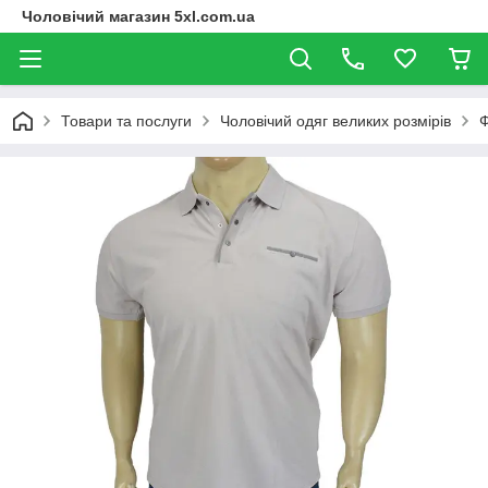
Чоловічий магазин 5xl.com.ua
Товари та послуги
Чоловічий одяг великих розмірів
Ф