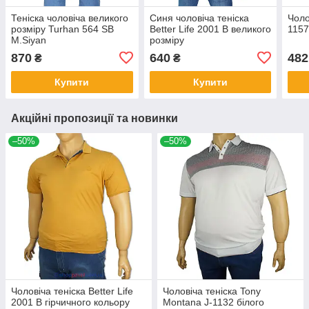
Теніска чоловіча великого
Синя чоловіча теніска
Чоло
розміру Turhan 564 SB
Better Life 2001 B великого
1157
M.Siyan
розміру
870
640
482
₴
₴
Купити
Купити
Акційні пропозиції та новинки
–50%
–50%
Чоловіча теніска Better Life
Чоловіча теніска Tony
2001 B гірчичного кольору
Montana J-1132 білого