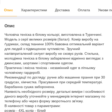
Опис
Характеристики
Доставка
Оплата
Умови п
Опис
Чоловіча теніска в білому кольорі, виготовлена в Туреччині.
Модель з серії великих розмірів (батал). Комір виробу на
ґудзиках, склад тканини 100% бавовна оптимальний варіант
для людей з підвищеною чутливістю. Зручний
напівприталений силует виробу не сковує рухів. Стильна,
молодіжна теніска в білому забарвленні відмінно виглядає з
джинсами, шортами і спортивним одягом.
Практична і якісна теніска - незамінний одяг в літньому
чоловічому гардеробі.
Рекомендації по догляду: ручне або машинне прання при 30
градусах, хімчистка. Прасування при середній температурі.
Барабанна сушка заборонена.
Наявність необхідного розміру, детальні виміри і особливості
даного виробу уточнюйте у менеджерів інтернет магазину по
телефону або через форму зворотнього зв'язку.
В наявності товар з параметрами:
розмір - 4XL колір - білий