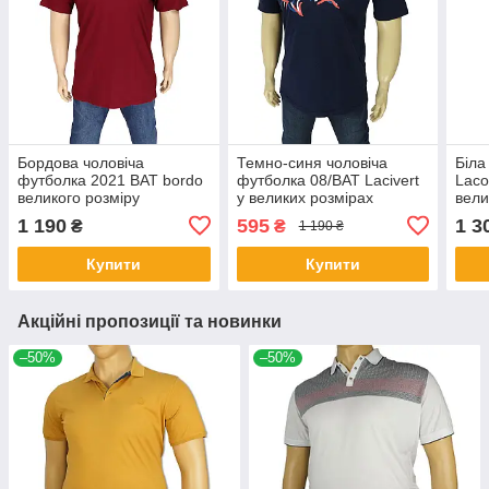
Бордова чоловіча
Темно-синя чоловіча
Біла
футболка 2021 BAT bordo
футболка 08/BAT Lacivert
Laco
великого розміру
у великих розмірах
вели
1 190
595
1 3
₴
₴
1 190 ₴
Купити
Купити
Акційні пропозиції та новинки
–50%
–50%