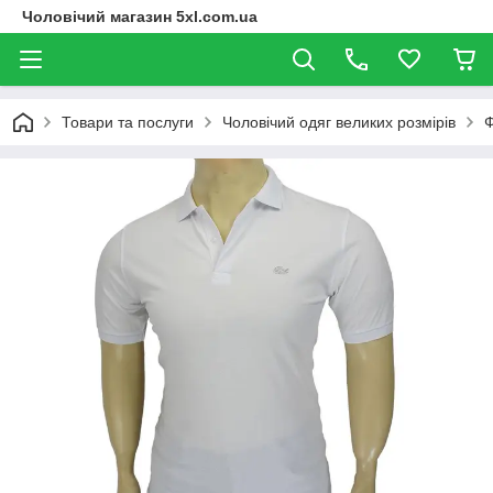
Чоловічий магазин 5xl.com.ua
Товари та послуги
Чоловічий одяг великих розмірів
Ф