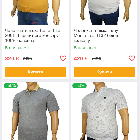
Чоловіча теніска Better Life
Чоловіча теніска Tony
2001 B гірчичного кольору
Montana J-1132 білого
100% бавовна
кольору
В наявності
В наявності
320
420
₴
₴
640 ₴
840 ₴
Купити
Купити
–50%
–50%