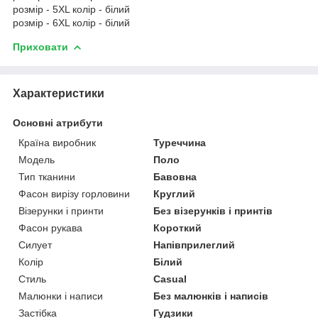
розмір - 5XL колір - білий
розмір - 6XL колір - білий
Приховати
Характеристики
Основні атрибути
Країна виробник
Туреччина
Модель
Поло
Тип тканини
Бавовна
Фасон вирізу горловини
Круглий
Візерунки і принти
Без візерунків і принтів
Фасон рукава
Короткий
Силует
Напівприлеглий
Колір
Білий
Стиль
Casual
Малюнки і написи
Без малюнків і написів
Застібка
Гудзики