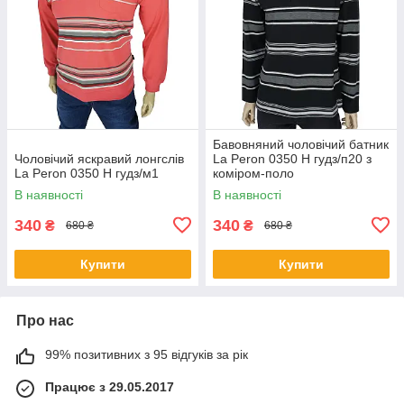
Бавовняний чоловічий батник
Чоловічий яскравий лонгслів
La Peron 0350 H гудз/п20 з
La Peron 0350 H гудз/м1
коміром-поло
В наявності
В наявності
340
340
₴
₴
680 ₴
680 ₴
Купити
Купити
Про нас
99% позитивних з 95 відгуків за рік
Працює з 29.05.2017