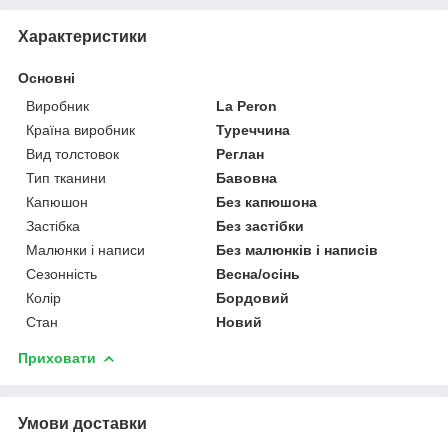
Характеристики
Основні
Виробник
La Peron
Країна виробник
Туреччина
Вид толстовок
Реглан
Тип тканини
Бавовна
Капюшон
Без капюшона
Застібка
Без застібки
Малюнки і написи
Без малюнків і написів
Сезонність
Весна/осінь
Колір
Бордовий
Стан
Новий
Приховати
Умови доставки