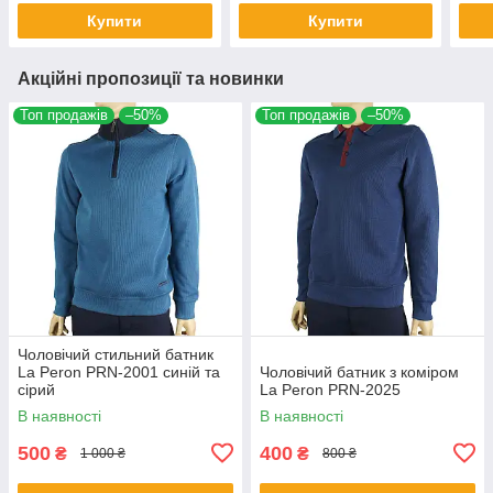
Купити
Купити
Акційні пропозиції та новинки
Топ продажів
–50%
Топ продажів
–50%
Чоловічий стильний батник
La Peron PRN-2001 синій та
Чоловічий батник з коміром
сірий
La Peron PRN-2025
В наявності
В наявності
500
400
₴
₴
1 000 ₴
800 ₴