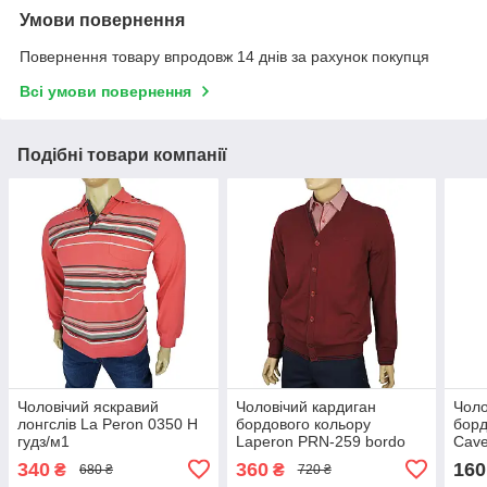
Умови повернення
Повернення товару впродовж 14 днів за рахунок покупця
Всі умови повернення
Подібні товари компанії
Чоловічий яскравий
Чоловічий кардиган
Чоло
лонгслів La Peron 0350 H
бордового кольору
борд
гудз/м1
Laperon PRN-259 bordo
Cave
340
360
160
₴
₴
680 ₴
720 ₴