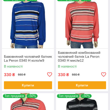
Бавовняний комбінований
Бавовняний чоловічий батник
чоловічий батнік La Peron
La Peron 0340 H коло/м9
0340 H мис/м12
В наявності
В наявності
330
330
₴
₴
660 ₴
660 ₴
Купити
Купити
Топ продажів
–50%
Топ продажів
–50%