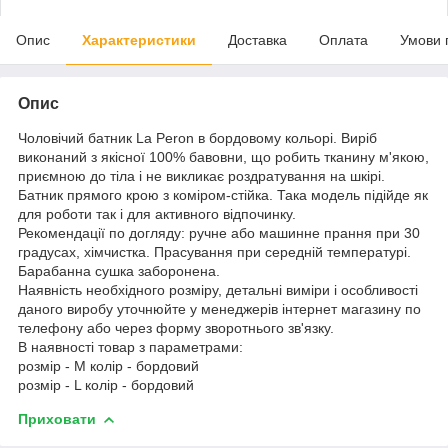
Опис
Характеристики
Доставка
Оплата
Умови 
Опис
Чоловічий батник La Peron в бордовому кольорі. Виріб
виконаний з якісної 100% бавовни, що робить тканину м'якою,
приємною до тіла і не викликає роздратування на шкірі.
Батник прямого крою з коміром-стійка. Така модель підійде як
для роботи так і для активного відпочинку.
Рекомендації по догляду: ручне або машинне прання при 30
градусах, хімчистка. Прасування при середній температурі.
Барабанна сушка заборонена.
Наявність необхідного розміру, детальні виміри і особливості
даного виробу уточнюйте у менеджерів інтернет магазину по
телефону або через форму зворотнього зв'язку.
В наявності товар з параметрами:
розмір - M колір - бордовий
розмір - L колір - бордовий
Приховати