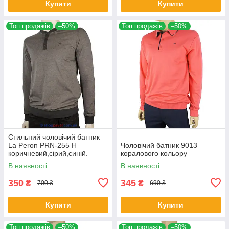
Купити
Купити
Топ продажів
–50%
Топ продажів
–50%
Стильний чоловічий батник
La Peron PRN-255 H
Чоловічий батник 9013
коричневий,сірий,синій.
коралового кольору
В наявності
В наявності
350
345
₴
₴
700 ₴
690 ₴
Купити
Купити
Топ продажів
–50%
Топ продажів
–50%