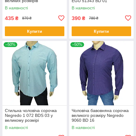
великих розмірів
EGU 51343 BD 01
В наявності
В наявності
435
390
₴
₴
870 ₴
780 ₴
Купити
Купити
–50%
–50%
Стильна чоловіча сорочка
Чоловіча бавовняна сорочка
Negredo 1 072 BDS 03 у
великого розміру Negredo
великому розмірі
9060 BD 16
В наявності
В наявності