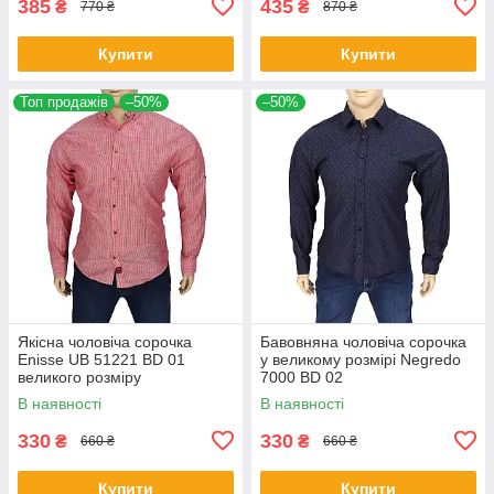
385
435
₴
₴
770 ₴
870 ₴
Купити
Купити
Топ продажів
–50%
–50%
Якісна чоловіча сорочка
Бавовняна чоловіча сорочка
Еnisse UB 51221 BD 01
у великому розмірі Negredo
великого розміру
7000 BD 02
В наявності
В наявності
330
330
₴
₴
660 ₴
660 ₴
Купити
Купити