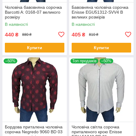
Чоловіча бавовняна сорочка
Бавовняна чоловіча сорочка
Barcotti A: 0168-07 великого
Еnisse EGU51312-SVV4 B
розміру
великих розмірів
В наявності
В наявності
440
405
₴
₴
880 ₴
810 ₴
Купити
Купити
–50%
Топ продажів
–50%
Бордова приталена чоловіча
Чоловіча світла сорочка
сорочка Negredo 9060 BD 03
приталеного крою Еnisse