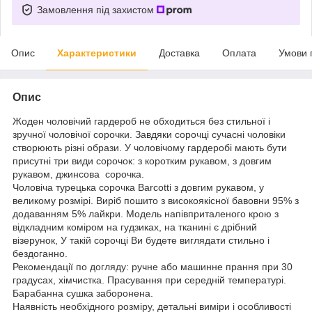
Замовлення під захистом
Опис
Характеристики
Доставка
Оплата
Умови 
Опис
Жоден чоловічий гардероб не обходиться без стильної і
зручної чоловічої сорочки. Завдяки сорочці сучасні чоловіки
створюють різні образи. У чоловічому гардеробі мають бути
присутні три види сорочок: з коротким рукавом, з довгим
рукавом, джинсова сорочка.
Чоловіча турецька сорочка Barcotti з довгим рукавом, у
великому розмірі. Виріб пошито з високоякісної бавовни 95% з
додаванням 5% лайкри. Модель напівприталеного крою з
відкладним коміром на гудзиках, на тканині є дрібний
візерунок, У такій сорочці Ви будете виглядати стильно і
бездоганно.
Рекомендації по догляду: ручне або машинне прання при 30
градусах, хімчистка. Прасування при середній температурі.
Барабанна сушка заборонена.
Наявність необхідного розміру, детальні виміри і особливості