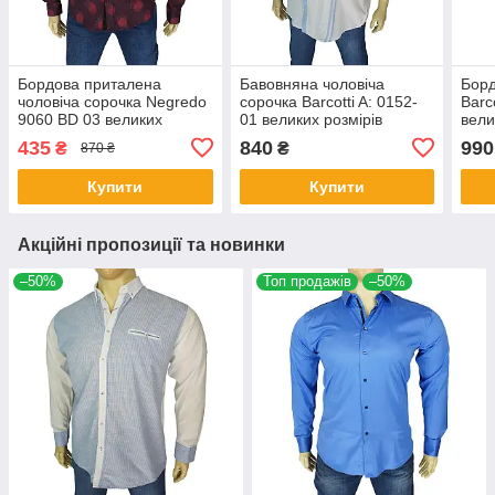
Бордова приталена
Бавовняна чоловіча
Борд
чоловіча сорочка Negredo
сорочка Barcotti A: 0152-
Barc
9060 BD 03 великих
01 великих розмірів
вели
розмірів
435
840
990
₴
₴
870 ₴
Купити
Купити
Акційні пропозиції та новинки
–50%
Топ продажів
–50%