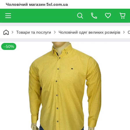
Чоловічий магазин 5xl.com.ua
Товари та послуги
Чоловічий одяг великих розмірів
С
–50%