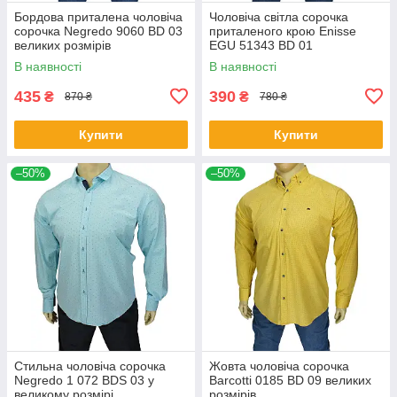
Бордова приталена чоловіча
Чоловіча світла сорочка
сорочка Negredo 9060 BD 03
приталеного крою Еnisse
великих розмірів
EGU 51343 BD 01
В наявності
В наявності
435
390
₴
₴
870 ₴
780 ₴
Купити
Купити
–50%
–50%
Стильна чоловіча сорочка
Жовта чоловіча сорочка
Negredo 1 072 BDS 03 у
Barcotti 0185 BD 09 великих
великому розмірі
розмірів