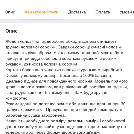
Опис
Характеристики
Доставка
Оплата
Умови 
Опис
Жоден чоловічий гардероб не обходиться без стильної і
зручної чоловічої сорочки. Завдяки сорочці сучасні чоловіки
створюють різні образи. У чоловічому гардеробі мають бути
присутні три види сорочок: з коротким рукавом, з довгим
рукавом, джинсова чоловіча сорочка.
Картата бавовняна чоловіча сорочка турецького виробника
Desibel у великому розмірі. Виконана з 100% бавовни,
ідеально підійде для повсякденного носіння. Модель прямого
крою, з довгим рукавом, комір відкладний, застібка на гудзики,
є нагрудна кишеня. В такому одязі Вам буде зручно і
комфортно.
Рекомендації по догляду: ручне або машинне прання при 30
градусах, хімчистка. Прасування при середній температурі.
Барабанна сушка заборонена.
Наявність необхідного розміру, детальні виміри і особливості
даного виробу уточнюйте у менеджерів інтернет магазину по
телефону або через форму зворотнього зв'язку.