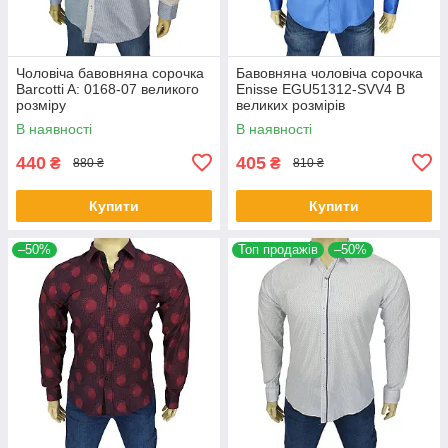
Чоловіча бавовняна сорочка
Бавовняна чоловіча сорочка
Barcotti A: 0168-07 великого
Еnisse EGU51312-SVV4 B
розміру
великих розмірів
В наявності
В наявності
440
405
₴
₴
880 ₴
810 ₴
Купити
Купити
–50%
Топ продажів
–50%