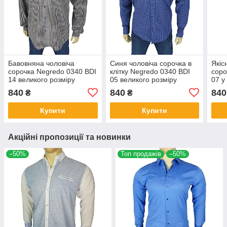
Бавовняна чоловіча
Синя чоловіча сорочка в
Якіс
сорочка Negredo 0340 BDI
клітку Negredo 0340 BDI
соро
14 великого розміру
05 великого розміру
07 у
840
840
840
₴
₴
Купити
Купити
Акційні пропозиції та новинки
–50%
Топ продажів
–50%