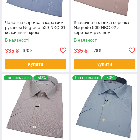
Чоловіча сорочка з коротким
Класична чоловіча сорочка
рукавом Negredo 530 NKC 01
Negredo 530 NKC 02 з
класичного крою
коротким рукавом
В наявності
В наявності
335
335
₴
₴
670 ₴
670 ₴
Купити
Купити
Топ продажів
–50%
Топ продажів
–50%