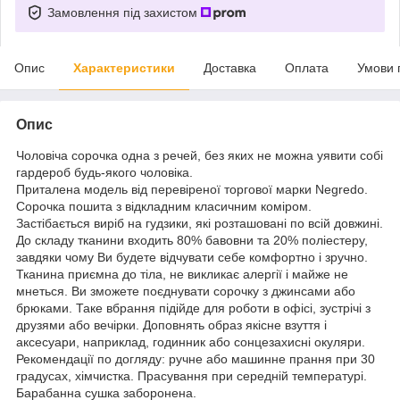
Замовлення під захистом
Опис
Характеристики
Доставка
Оплата
Умови 
Опис
Чоловіча сорочка одна з речей, без яких не можна уявити собі
гардероб будь-якого чоловіка.
Приталена модель від перевіреної торгової марки Negredo.
Сорочка пошита з відкладним класичним коміром.
Застібається виріб на гудзики, які розташовані по всій довжині.
До складу тканини входить 80% бавовни та 20% поліестеру,
завдяки чому Ви будете відчувати себе комфортно і зручно.
Тканина приємна до тіла, не викликає алергії і майже не
мнеться. Ви зможете поєднувати сорочку з джинсами або
брюками. Таке вбрання підійде для роботи в офісі, зустрічі з
друзями або вечірки. Доповнять образ якісне взуття і
аксесуари, наприклад, годинник або сонцезахисні окуляри.
Рекомендації по догляду: ручне або машинне прання при 30
градусах, хімчистка. Прасування при середній температурі.
Барабанна сушка заборонена.