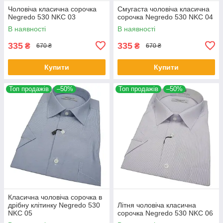
Чоловіча класична сорочка
Смугаста чоловіча класична
Negredo 530 NKC 03
сорочка Negredo 530 NKC 04
В наявності
В наявності
335
335
₴
₴
670 ₴
670 ₴
Купити
Купити
Топ продажів
–50%
Топ продажів
–50%
Класична чоловіча сорочка в
дрібну клітинку Negredo 530
Літня чоловіча класична
NKC 05
сорочка Negredo 530 NKC 06