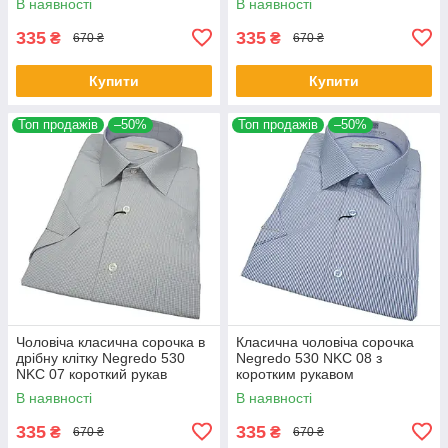
В наявності
В наявності
335
335
₴
₴
670 ₴
670 ₴
Купити
Купити
Топ продажів
–50%
Топ продажів
–50%
Чоловіча класична сорочка в
Класична чоловіча сорочка
дрібну клітку Negredo 530
Negredo 530 NKC 08 з
NKC 07 короткий рукав
коротким рукавом
В наявності
В наявності
335
335
₴
₴
670 ₴
670 ₴