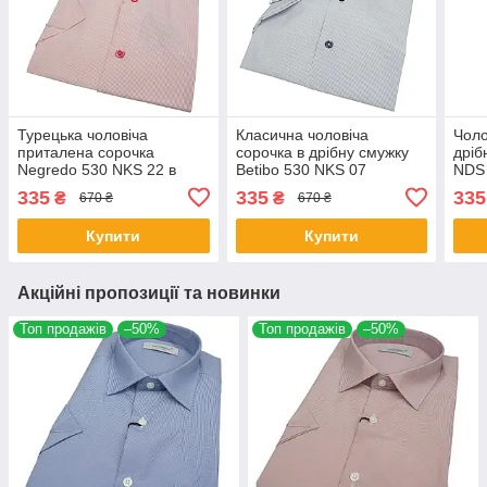
Турецька чоловіча
Класична чоловіча
Чоло
приталена сорочка
сорочка в дрібну смужку
дріб
Negredo 530 NKS 22 в
Betibo 530 NKS 07
NDS 
червону смужку
335
335
335
₴
₴
670 ₴
670 ₴
Купити
Купити
Акційні пропозиції та новинки
Топ продажів
–50%
Топ продажів
–50%