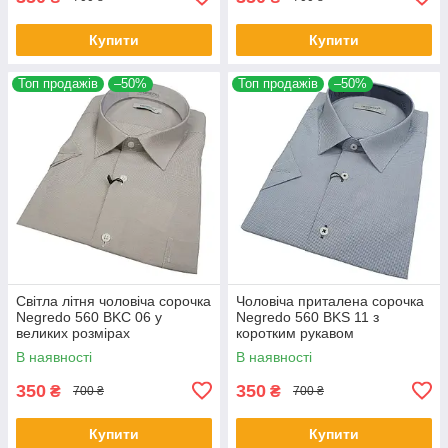
Купити
Купити
Топ продажів
–50%
Топ продажів
–50%
Світла літня чоловіча сорочка
Чоловіча приталена сорочка
Negredo 560 BKC 06 у
Negredo 560 BKS 11 з
великих розмірах
коротким рукавом
В наявності
В наявності
350
350
₴
₴
700 ₴
700 ₴
Купити
Купити