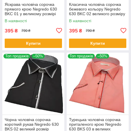
Яскрава чоловіча сорочка
Класична чоловіча сорочка
прямого крою Negredo 630
бежевого кольору Negredo
BKC 01 у великому розмірі
630 BKC 02 великого розміру
В наявності
В наявності
395
395
₴
₴
790 ₴
790 ₴
Купити
Купити
Топ продажів
–50%
Топ продажів
–50%
Чорна чоловіча сорочка
Турецька чоловіча сорочка
короткий рукав Negredo 630
приталеного крою Negredo
BKS 02 великий розмір
630 BKS 03 в великих