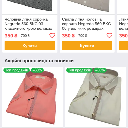
Чоловіча літня сорочка
Світла літня чоловіча
Літн
Negredo 560 BKC 03
сорочка Negredo 560 BKC
Negr
класичного крою великих
06 у великих розмірах
вели
розмірів
350
350
350
₴
₴
700 ₴
700 ₴
Купити
Купити
Акційні пропозиції та новинки
Топ продажів
–50%
Топ продажів
–50%