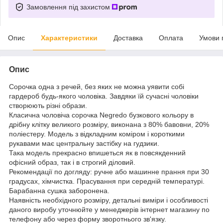
Замовлення під захистом
Опис
Характеристики
Доставка
Оплата
Умови 
Опис
Сорочка одна з речей, без яких не можна уявити собі
гардероб будь-якого чоловіка. Завдяки їй сучасні чоловіки
створюють різні образи.
Класична чоловіча сорочка Negredo бузкового кольору в
дрібну клітку великого розміру, виконана з 80% бавовни, 20%
поліестеру. Модель з відкладним коміром і короткими
рукавами має центральну застібку на гудзики.
Така модель прекрасно впишеться як в повсякденний
офісний образ, так і в строгий діловий.
Рекомендації по догляду: ручне або машинне прання при 30
градусах, хімчистка. Прасування при середній температурі.
Барабанна сушка заборонена.
Наявність необхідного розміру, детальні виміри і особливості
даного виробу уточнюйте у менеджерів інтернет магазину по
телефону або через форму зворотнього зв'язку.