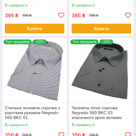
розмірах
В наявності
В наявності
395
395
₴
₴
790 ₴
790 ₴
Купити
Купити
Топ продажів
–50%
Топ продажів
–50%
Стильна чоловіча сорочка з
Чоловіча літня сорочка
коротким рукавом Negredo
Negredo 560 BKC 03
560 BKC 01
класичного крою великих
розмірів
В наявності
В наявності
350
350
₴
₴
700 ₴
700 ₴