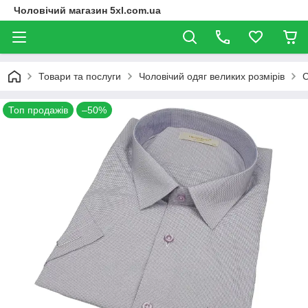
Чоловічий магазин 5xl.com.ua
Товари та послуги
Чоловічий одяг великих розмірів
С
Топ продажів
–50%