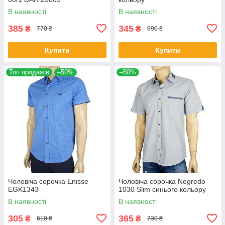
В наявності
В наявності
385
345
₴
₴
770 ₴
690 ₴
Купити
Купити
Топ продажів
–50%
–50%
Чоловіча сорочка Еnisse
Чоловіча сорочка Negredo
EGK1343
1030 Slim синього кольору
В наявності
В наявності
305
365
₴
₴
610 ₴
730 ₴