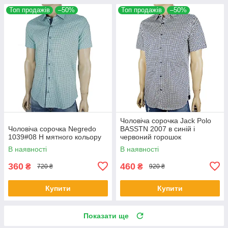
Топ продажів
–50%
Топ продажів
–50%
Чоловіча сорочка Jack Polo
Чоловіча сорочка Negredo
BASSTN 2007 в синій і
1039#08 Н мятного кольору
червоний горошок
В наявності
В наявності
360
460
₴
₴
720 ₴
920 ₴
Купити
Купити
Показати ще