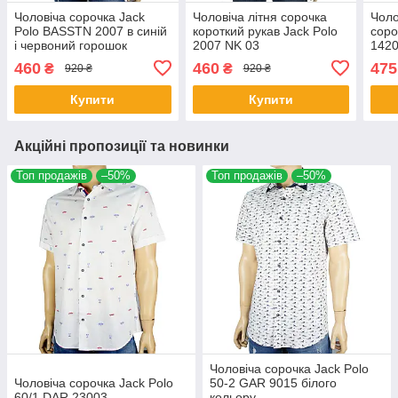
Чоловіча сорочка Jack
Чоловіча літня сорочка
Чоло
Polo BASSTN 2007 в синій
короткий рукав Jack Polo
соро
і червоний горошок
2007 NK 03
1420
460
460
475
₴
₴
920 ₴
920 ₴
Купити
Купити
Акційні пропозиції та новинки
Топ продажів
–50%
Топ продажів
–50%
Чоловіча сорочка Jack Polo
Чоловіча сорочка Jack Polo
50-2 GAR 9015 білого
60/1 DAR 23003
кольору