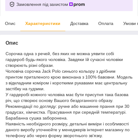
Замовлення під захистом
Опис
Характеристики
Доставка
Оплата
Умови 
Опис
Сорочка одна з речей, без яких не можна уявити собі
гардероб будь-якого чоловіка. Завдяки їй сучасні чоловіки
створюють різні образи.
Чоловіча сорочка Jack Polo синього кольору з дрібним
принтом приталеного крою виконана з 100% бавовни. Модель
з відкладним коміром і короткими рукавами має центральну
застібку на гудзики.
У гардеробі кожного чоловіка має бути присутня така базова
річ, що створює основу Вашого бездоганного образу.
Рекомендації по догляду: ручне або машинне прання при 30
градусах, хімчистка. Прасування при середній температурі.
Барабанна сушка заборонена.
Наявність необхідного розміру, детальні виміри і особливості
даного виробу уточнюйте у менеджерів інтернет магазину по
телефону або через форму зворотнього зв'язку.