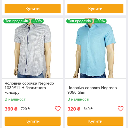
Купити
Купити
Топ продажів
–50%
Топ продажів
–50%
Чоловіча сорочка Negredo
1039#11 Н блакитного
Чоловіча сорочка Negredo
кольору
9056 Slim
В наявності
В наявності
360
320
₴
₴
720 ₴
640 ₴
Купити
Купити