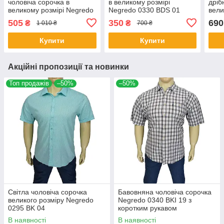
чоловіча сорочка в
в великому розмірі
дріб
великому розмірі Negredo
Negredo 0330 BDS 01
вели
44 BKI 527
9070
505
350
690
₴
₴
1 010 ₴
700 ₴
Купити
Купити
Акційні пропозиції та новинки
Топ продажів
–50%
–50%
Світла чоловіча сорочка
Бавовняна чоловіча сорочка
великого розміру Negredo
Negredo 0340 BKI 19 з
0295 BK 04
коротким рукавом
В наявності
В наявності