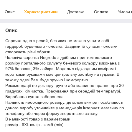
Опис
Характеристики
Доставка
Оплата
Умови 
Опис
Сорочка одна з речей, без яких не можна уявити собі
гардероб будь-якого чоловіка. Завдяки їй сучасні чоловіки
створюють різні образи.
Чоловіча сорочка Negredo з дрібним принтом великого
розміру приталеного силуету бежевого кольору виконана з
97% бавовни, 3% лайкри. Модель з відкладним коміром і
короткими рукавами має центральну застібку на гудзики. В
такому одязі Вам буде зручно і комфортно.
Рекомендації по догляду: ручне або машинне прання при 30
градусах, хімчистка. Прасування при середній температурі.
Барабанна сушка заборонена.
Наявність необхідного розміру, детальні виміри і особливості
даного виробу уточнюйте у менеджерів інтернет магазину по
телефону або через форму зворотнього зв'язку.
В наявності товар з параметрами:
розмір - 6XL колір - комб (mix)