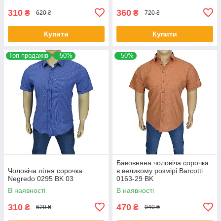
310
360
₴
₴
620 ₴
720 ₴
Купити
Купити
Топ продажів
–50%
–50%
Бавовняна чоловіча сорочка
Чоловіча літня сорочка
в великому розмірі Barcotti
Negredo 0295 BK 03
0163-29 BK
В наявності
В наявності
310
470
₴
₴
620 ₴
940 ₴