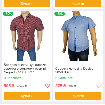
Купити
Купити
–50%
–50%
Бордова в клітинку чоловіча
сорочка в великому розмірі
Сорочка чоловіча Desibel
Negredo 44 BKI 527
5058 B #03.
В наявності
В наявності
505
375
₴
₴
1 010 ₴
750 ₴
Купити
Купити