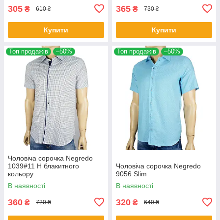
305
365
₴
₴
610 ₴
730 ₴
Купити
Купити
Топ продажів
–50%
Топ продажів
–50%
Чоловіча сорочка Negredo
1039#11 Н блакитного
Чоловіча сорочка Negredo
кольору
9056 Slim
В наявності
В наявності
360
320
₴
₴
720 ₴
640 ₴