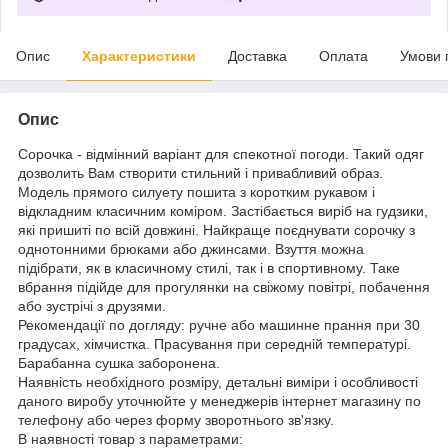
Опис
Характеристики
Доставка
Оплата
Умови 
Опис
Сорочка - відмінний варіант для спекотної погоди. Такий одяг
дозволить Вам створити стильний і привабливий образ.
Модель прямого силуету пошита з коротким рукавом і
відкладним класичним коміром. Застібається виріб на гудзики,
які пришиті по всій довжині. Найкраще поєднувати сорочку з
однотонними брюками або джинсами. Взуття можна
підібрати, як в класичному стилі, так і в спортивному. Таке
вбрання підійде для прогулянки на свіжому повітрі, побачення
або зустрічі з друзями.
Рекомендації по догляду: ручне або машинне прання при 30
градусах, хімчистка. Прасування при середній температурі.
Барабанна сушка заборонена.
Наявність необхідного розміру, детальні виміри і особливості
даного виробу уточнюйте у менеджерів інтернет магазину по
телефону або через форму зворотнього зв'язку.
В наявності товар з параметрами: