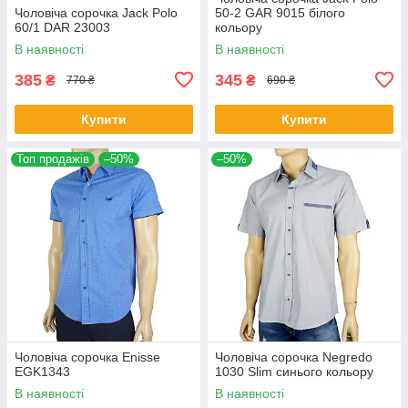
Чоловіча сорочка Jack Polo
50-2 GAR 9015 білого
60/1 DAR 23003
кольору
В наявності
В наявності
385
345
₴
₴
770 ₴
690 ₴
Купити
Купити
Топ продажів
–50%
–50%
Чоловіча сорочка Еnisse
Чоловіча сорочка Negredo
EGK1343
1030 Slim синього кольору
В наявності
В наявності