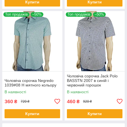
Купити
Купити
Топ продажів
–50%
Топ продажів
–50%
Чоловіча сорочка Jack Polo
Чоловіча сорочка Negredo
BASSTN 2007 в синій і
1039#08 Н мятного кольору
червоний горошок
В наявності
В наявності
360
460
₴
₴
720 ₴
920 ₴
Купити
Купити