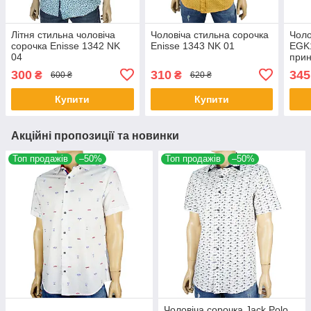
Літня стильна чоловіча
Чоловіча стильна сорочка
Чоло
сорочка Еnisse 1342 NK
Еnisse 1343 NK 01
EGK
04
при
300
310
345
₴
₴
600 ₴
620 ₴
Купити
Купити
Акційні пропозиції та новинки
Топ продажів
–50%
Топ продажів
–50%
Чоловіча сорочка Jack Polo