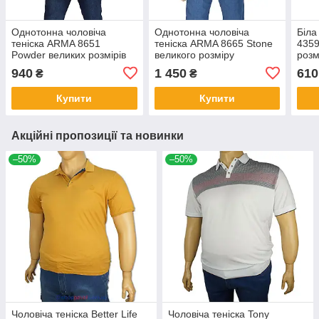
Однотонна чоловіча
Однотонна чоловіча
Біла
теніска ARMA 8651
теніска ARMA 8665 Stone
4359
Powder великих розмірів
великого розміру
розм
940
1 450
610
₴
₴
Купити
Купити
Акційні пропозиції та новинки
–50%
–50%
Чоловіча теніска Better Life
Чоловіча теніска Tony