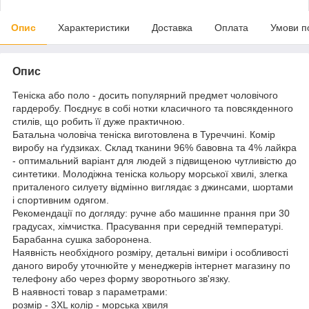
Опис
Характеристики
Доставка
Оплата
Умови п
Опис
Теніска або поло - досить популярний предмет чоловічого
гардеробу. Поєднує в собі нотки класичного та повсякденного
стилів, що робить її дуже практичною.
Батальна чоловіча теніска виготовлена в Туреччині. Комір
виробу на ґудзиках. Склад тканини 96% бавовна та 4% лайкра
- оптимальний варіант для людей з підвищеною чутливістю до
синтетики. Молодіжна теніска кольору морської хвилі, злегка
приталеного силуету відмінно виглядає з джинсами, шортами
і спортивним одягом.
Рекомендації по догляду: ручне або машинне прання при 30
градусах, хімчистка. Прасування при середній температурі.
Барабанна сушка заборонена.
Наявність необхідного розміру, детальні виміри і особливості
даного виробу уточнюйте у менеджерів інтернет магазину по
телефону або через форму зворотнього зв'язку.
В наявності товар з параметрами:
розмір - 3XL колір - морська хвиля