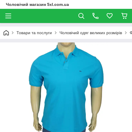
Чоловічий магазин 5xl.com.ua
Товари та послуги
Чоловічий одяг великих розмірів
Ф