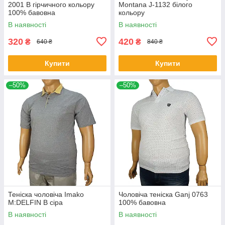
2001 B гірчичного кольору
Montana J-1132 білого
100% бавовна
кольору
В наявності
В наявності
320
420
₴
₴
640 ₴
840 ₴
Купити
Купити
–50%
–50%
Теніска чоловіча Imako
Чоловіча теніска Ganj 0763
M:DELFIN В сіра
100% бавовна
В наявності
В наявності