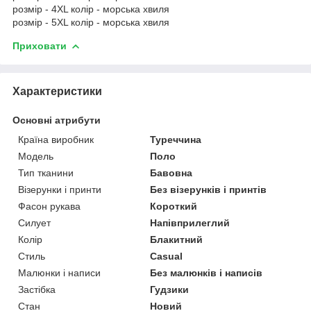
розмір - 4XL колір - морська хвиля
розмір - 5XL колір - морська хвиля
Приховати
Характеристики
Основні атрибути
Країна виробник
Туреччина
Модель
Поло
Тип тканини
Бавовна
Візерунки і принти
Без візерунків і принтів
Фасон рукава
Короткий
Силует
Напівприлеглий
Колір
Блакитний
Стиль
Casual
Малюнки і написи
Без малюнків і написів
Застібка
Гудзики
Стан
Новий