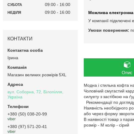
09:00
16:00
СУБОТА
09:00
16:00
НЕДІЛЯ
У компанії підключені 
п
КОНТАКТИ
Ірина
Опис
Магазин великих розмірів 5XL
Модна і стильна кофта на
Чоловічий смугастий кард
вул. Соборна, 72, Білопілля,
силуету з застібкою на ґ
Україна
Рекомендації по догляду:
Наявність необхідного ро
або через форму зворотнь
+380 (50) 038-20-99
В наявності товар з пар
viber
розмір - M колір - сірий
+380 (97) 571-20-41
viber