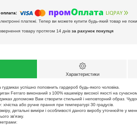
електронні платежі. Тепер ви можете купити будь-який товар не пок
овернення товару протягом 14 днів
за рахунок покупця
Характеристики
 гудзиках успішно поповнить гардероб будь-якого чоловіка.
иган Ferraro виконаний з 100% кашеміру високої якості на сучасно
удзиках допоможе Вам створити стильний і неповторний образ. Чудо
 хічістка або ручне прання при температурі 30 градусів.
зміру, детальні виміри і особливості даного виробу уточнюйте у ме
ого зв'язку.
аметрами: