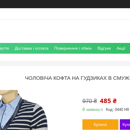
зуття
Доставка і оплата
Повернення і обмін
Відгуки
Акції
ЧОЛОВІЧА КОФТА НА ГУДЗИКАХ В СМУЖ
485 ₴
970 ₴
В наявності
Код:
0440 Н9
Купити
Куп