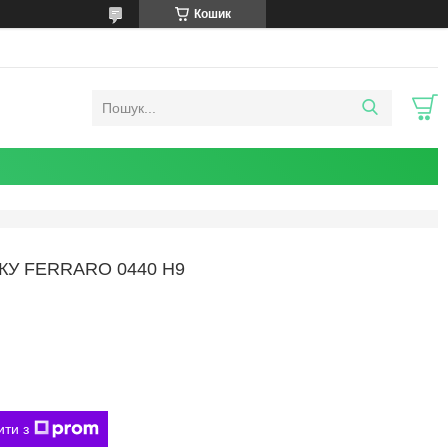
Кошик
КУ FERRARO 0440 Н9
ити з