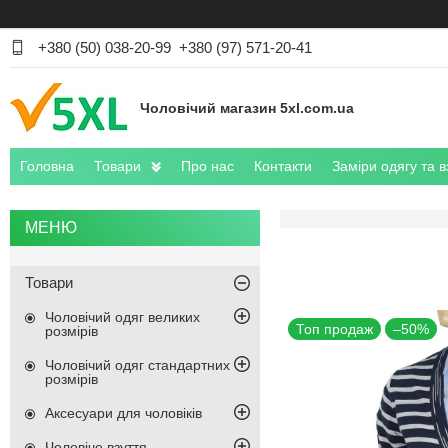
+380 (50) 038-20-99
+380 (97) 571-20-41
Чоловічий магазин 5xl.com.ua
Головна
Товари
Про нас
Контакти
Заміри одягу та в
Товари
Чоловічий одяг великих
Топ продаж
–50%
розмірів
Чоловічий одяг стандартних
розмірів
Аксесуари для чоловіків
Чоловіче взуття