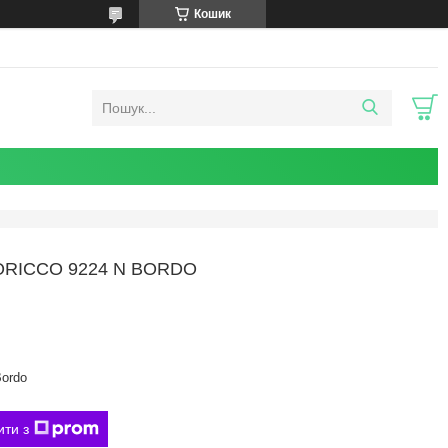
Кошик
RICCO 9224 N BORDO
Bordo
ити з