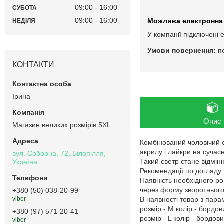
09:00
16:00
СУБОТА
09:00
16:00
НЕДІЛЯ
У компанії підключені 
п
КОНТАКТИ
Ірина
Опис
Магазин великих розмірів 5XL
Комбінований чоловічий с
акрилу і лайкри на сучас
вул. Соборна, 72, Білопілля,
Такий светр стане відмі
Україна
Рекомендації по догляду:
Наявність необхідного ро
через форму зворотнього 
+380 (50) 038-20-99
В наявності товар з пар
viber
розмір - M колір - бордов
+380 (97) 571-20-41
розмір - L колір - бордов
viber