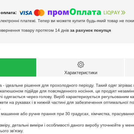
електронні платежі. Тепер ви можете купити будь-який товар не пок
овернення товару протягом 14 днів
за рахунок покупця
Характеристики
 - ідеальне рішення для прохолодного періоду. Такий одяг зігріває в
капюшоном підійде для повсякденного носіння, це продукт незамінн
ani одягається через голову. Виріб характеризується регульованим
жети на рукавах і в нижній частині для забезпечення оптимальної п
.
: машинне або ручне прання при 30 градусах, хімчистка, прасуванн
зміру, детальні виміри і особливості даного виробу уточнюйте у ме
ого зв'язку.