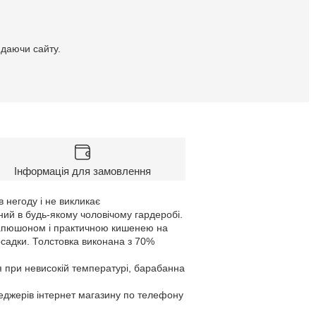
идаючи сайту.
Інформація для замовлення
 негоду і не викликає
ий в будь-якому чоловічому гардеробі.
 капюшоном і практичною кишенею на
осадки. Толстовка виконана з 70%
я при невисокій температурі, барабанна
неджерів інтернет магазину по телефону