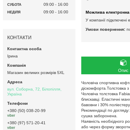
09:00
16:00
СУБОТА
09:00
16:00
НЕДІЛЯ
У компанії підключені 
п
КОНТАКТИ
Ірина
Опис
Магазин великих розмірів 5XL
Чоловіча спортивна кофта
діскомфорта.Толстовка з 
вул. Соборна, 72, Білопілля,
Чоловіча толстовка Fabi
Україна
блискавці. Еластичні ман
бавовни і 30% поліестеру
Рекомендації по догляду
+380 (50) 038-20-99
сушка заборонена.
viber
Наявність необхідного ро
+380 (97) 571-20-41
або через форму зворотнь
viber