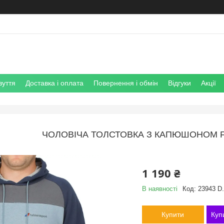
зуття
Доставка і оплата
Повернення і обмін
Відгуки
Акції
ЧОЛОВІЧА ТОЛСТОВКА З КАПЮШОНОМ FA
1 190 ₴
В наявності
Код:
23943 D.
Купити
Куп