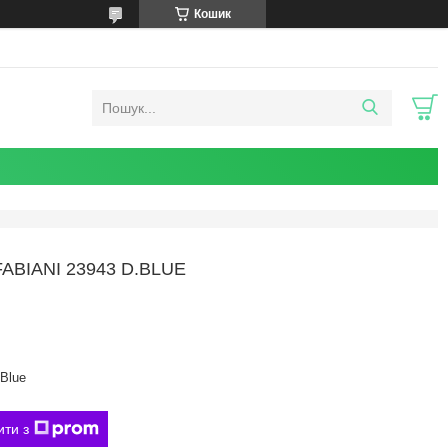
Кошик
BIANI 23943 D.BLUE
Blue
ити з