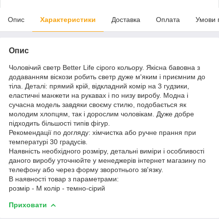
Опис
Характеристики
Доставка
Оплата
Умови 
Опис
Чоловічий светр Better Life сірого кольору. Якісна бавовна з
додаванням віскози робить светр дуже м'яким і приємним до
тіла. Деталі: прямий крій, відкладний комір на 3 гудзики,
еластичні манжети на рукавах і по низу виробу. Модна і
сучасна модель завдяки своєму стилю, подобається як
молодим хлопцям, так і дорослим чоловікам. Дуже добре
підходить більшості типів фігур.
Рекомендації по догляду: хімчистка або ручне прання при
температурі 30 градусів.
Наявність необхідного розміру, детальні виміри і особливості
даного виробу уточнюйте у менеджерів інтернет магазину по
телефону або через форму зворотнього зв'язку.
В наявності товар з параметрами:
розмір - M колір - темно-сірий
Приховати