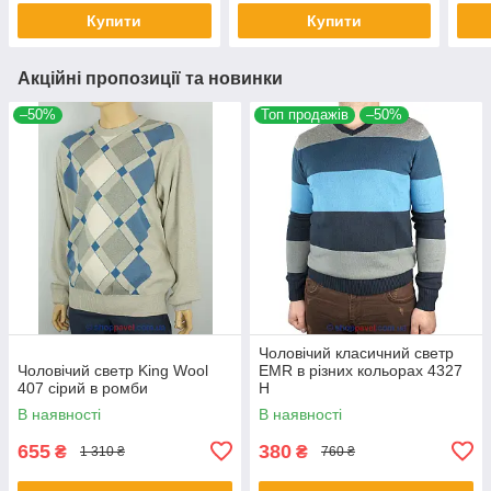
Купити
Купити
Акційні пропозиції та новинки
–50%
Топ продажів
–50%
Чоловічий класичний светр
Чоловічий светр King Wool
EMR в різних кольорах 4327
407 сірий в ромби
Н
В наявності
В наявності
655
380
₴
₴
1 310 ₴
760 ₴