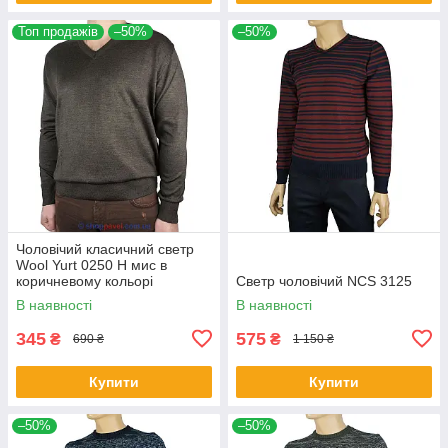
Топ продажів
–50%
–50%
Чоловічий класичний светр
Wool Yurt 0250 Н мис в
коричневому кольорі
Светр чоловічий NCS 3125
В наявності
В наявності
345
575
₴
₴
690 ₴
1 150 ₴
Купити
Купити
–50%
–50%