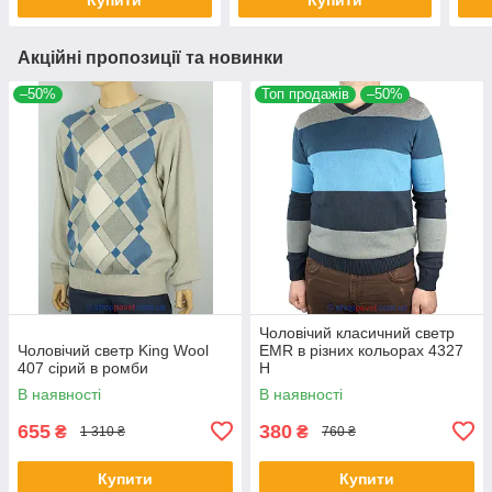
Акційні пропозиції та новинки
–50%
Топ продажів
–50%
Чоловічий класичний светр
Чоловічий светр King Wool
EMR в різних кольорах 4327
407 сірий в ромби
Н
В наявності
В наявності
655
380
₴
₴
1 310 ₴
760 ₴
Купити
Купити