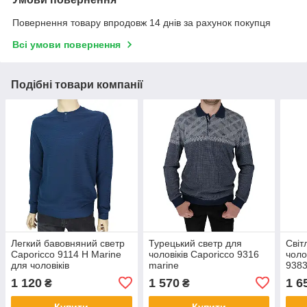
Повернення товару впродовж 14 днів за рахунок покупця
Всі умови повернення
Подібні товари компанії
Легкий бавовняний светр
Турецький светр для
Світ
Caporicco 9114 H Marine
чоловіків Caporicco 9316
чоло
для чоловіків
marine
9383
1 120
1 570
1 6
₴
₴
Купити
Купити