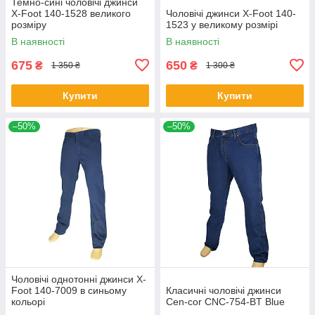
Темно-сині чоловічі джинси
X-Foot 140-1528 великого
Чоловічі джинси X-Foot 140-
розміру
1523 у великому розмірі
В наявності
В наявності
675
650
₴
₴
1 350 ₴
1 300 ₴
Купити
Купити
–50%
–50%
Чоловічі однотонні джинси X-
Foot 140-7009 в синьому
Класичні чоловічі джинси
кольорі
Cen-cor CNC-754-BT Blue