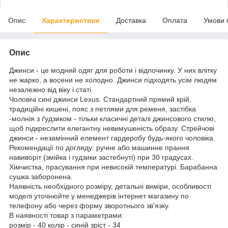
Опис
Характеристики
Доставка
Оплата
Умови 
Опис
Джинси - це модний одяг для роботи і відпочинку. У них влітку
не жарко, а восени не холодно. Джинси підходять усім людям
незалежно від віку і статі.
Чоловічі сині джинси Lexus. Стандартний прямий крій,
традиційні кишені, пояс з петлями для ременя, застібка
-молнія з ґудзиком - тільки класичні деталі джинсового стилю,
щоб підкреслити елегантну невимушеність образу. Стрейчові
джинси - незамінний елемент гардеробу будь-якого чоловіка.
Рекомендації по догляду: ручне або машинне прання
навиворіт (змійка і гудзики застебнуті) при 30 градусах.
Хімчистка, прасування при невисокій температурі. Барабанна
сушка заборонена.
Наявність необхідного розміру, детальні виміри, особливості
моделі уточнюйте у менеджерів інтернет магазину по
телефону або через форму зворотнього зв'язку.
В наявності товар з параметрами:
розмір - 40 колір - синій зріст - 34