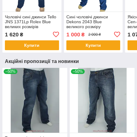
Чоловічі сині джинси Tello
Сині чоловічі джинси
Якіс
JNS 1371Lp Rolex Blue
Dekons 2043 Blue
Cen-
великих розмірів
великого розміру
вели
1 620
1 000
1 0
₴
₴
2 000 ₴
Купити
Купити
Акційні пропозиції та новинки
–50%
–50%