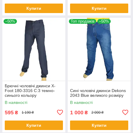
Купити
Купити
–50%
Топ продажів
–50%
Брючні чоловічі джинси X-
Foot 180-3316 C:3 темно-
Сині чоловічі джинси Dekons
синього кольору
2043 Blue великого розміру
В наявності
В наявності
595
1 000
₴
₴
1 190 ₴
2 000 ₴
Купити
Купити