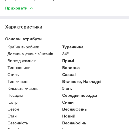
Приховати
Характеристики
Основні атрибути
Країна виробник
Туреччина
Довжина джинсів/штанів
34"
Вигляд джинсів
Прямі
Тип тканини
Бавовна
Стиль
Casual
Тип кишень
Втачного, Накладні
Кількість кишень
5 шт.
Посадка
Середня посадка
Колір
Синій
Сезон
Весна/Осінь
Стан
Новий
Сезонність
Весна/осінь