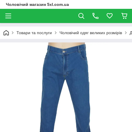
Чоловічий магазин 5xl.com.ua
Товари та послуги
Чоловічий одяг великих розмірів
Д