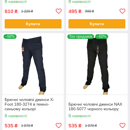
В наявності
В наявності
610
495
₴
₴
1 220 ₴
990 ₴
Купити
Купити
–50%
Топ продажів
–50%
Брючні чоловічі джинси X-
Foot 180-3274 в темно-
Брючні чоловічі джинси NAX
синьому кольорі
180-5077 чорного кольору
В наявності
В наявності
535
535
₴
₴
1 070 ₴
1 070 ₴