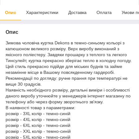
Опис
Характеристики
Доставка
Оплата
Умови п
Опис
Зимова чоловіча куртка Dekons в темно-синьому кольорі з
капюшоном великого розміру. Верх виробу виконаний з
якісного поліестеру. Завдяки прошарку з теплого та легкого
Тинсулейт, куртка прекрасно зберігає тепло в холодну погоду.
Цей стиль прекрасно підійде для міських буднів та займе
незамінне місце в Вашому повсякденному гардеробі.
Рекомендації по догляду: ручне прання при температурі не
вище 30 градусів.
Наявність необхідного розміру, детальні виміри і особливості
даного виробу уточнюйте у менеджерів інтернет магазину по
телефону або через форму зворотнього зв'язку.
В наявності товар з параметрами:
розмір - 3XL колір - темно-синій
розмір - 4XL колір - темно-синій
розмір - 6XL колір - темно-синій
розмір - XXL колір - темно-синій
розмір - 5XL колір - темно-синій