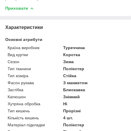
Приховати
Характеристики
Основні атрибути
Країна виробник
Туреччина
Вид куртки
Коротка
Сезон
Зима
Тип тканини
Поліестер
Тип коміра
Стійка
Фасон рукава
З манжетом
Застібка
Блискавка
Капюшон
Знімний
Хутряна обробка
Ні
Тип кишень
Прорізні
Кількість кишень
4 шт.
Матеріал підкладки
Поліестер