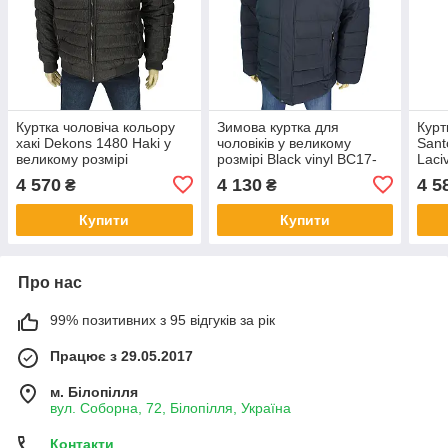
Куртка чоловіча кольору
Зимова куртка для
Курт
хакі Dekons 1480 Haki у
чоловіків у великому
Sant
великому розмірі
розмірі Black vinyl BC17-
Laci
966C 2 # Navy
4 570
4 130
4 5
₴
₴
Купити
Купити
Про нас
99% позитивних з 95 відгуків за рік
Працює з 29.05.2017
м. Білопілля
вул. Соборна, 72, Білопілля, Україна
Контакти