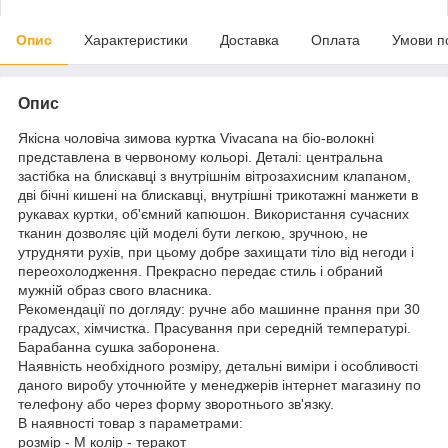
Опис
Характеристики
Доставка
Оплата
Умови п
Опис
Якісна чоловіча зимова куртка Vivacana на біо-волокні
представлена в червоному кольорі. Деталі: центральна
застібка на блискавці з внутрішнім вітрозахисним клапаном,
дві бічні кишені на блискавці, внутрішні трикотажні манжети в
рукавах куртки, об'ємний капюшон. Використання сучасних
тканин дозволяє цій моделі бути легкою, зручною, не
утрудняти рухів, при цьому добре захищати тіло від негоди і
переохолодження. Прекрасно передає стиль і обраний
мужній образ свого власника.
Рекомендації по догляду: ручне або машинне прання при 30
градусах, хімчистка. Прасування при середній температурі.
Барабанна сушка заборонена.
Наявність необхідного розміру, детальні виміри і особливості
даного виробу уточнюйте у менеджерів інтернет магазину по
телефону або через форму зворотнього зв'язку.
В наявності товар з параметрами:
розмір - M колір - теракот