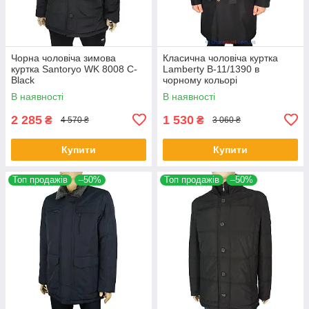
Чорна чоловіча зимова
Класична чоловіча куртка
куртка Santoryo WK 8008 C-
Lamberty B-11/1390 в
Black
чорному кольорі
В наявності
В наявності
2 285
1 530
₴
₴
4 570 ₴
3 060 ₴
Купити
Купити
Топ продажів
–50%
Топ продажів
–50%