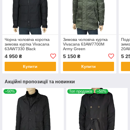
Чорна чоловіча коротка
Зимова чоловіча куртка
Подо
зимова куртка Vivacana
Vivacana 63AW7700M
зимо
63AW7330 Black
Army Green
20A
4 950
5 150
5 2
₴
₴
Купити
Купити
Акційні пропозиції та новинки
–50%
Топ продажів
–50%