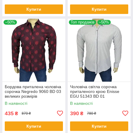
Купити
Купити
–50%
Топ продажів
–50%
Бордова приталена чоловіча
Чоловіча світла сорочка
сорочка Negredo 9060 BD 03
приталеного крою Еnisse
великих розмірів
EGU 51343 BD 01
В наявності
В наявності
435
390
₴
₴
870 ₴
780 ₴
Купити
Купити