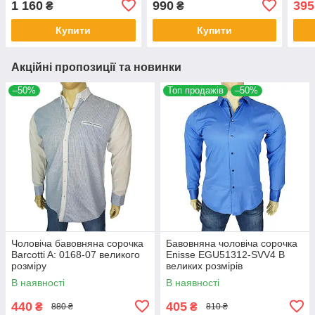
1 160
990
395
₴
₴
Купити
Купити
Акційні пропозиції та новинки
–50%
Топ продажів
–50%
Чоловіча бавовняна сорочка
Бавовняна чоловіча сорочка
Barcotti A: 0168-07 великого
Еnisse EGU51312-SVV4 B
розміру
великих розмірів
В наявності
В наявності
440
405
₴
₴
880 ₴
810 ₴