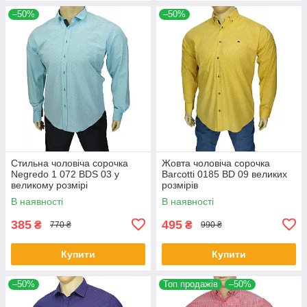
–50%
–50%
Стильна чоловіча сорочка
Жовта чоловіча сорочка
Negredo 1 072 BDS 03 у
Barcotti 0185 BD 09 великих
великому розмірі
розмірів
В наявності
В наявності
385
495
₴
₴
770 ₴
990 ₴
Купити
Купити
–50%
Топ продажів
–50%