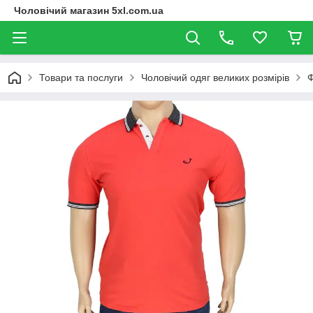
Чоловічий магазин 5xl.com.ua
Товари та послуги
Чоловічий одяг великих розмірів
Ф