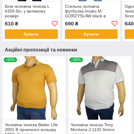
Біла чоловіча теніска L
Стильна чоловіча
Одно
4359 біл. у великому
футболка Imako M:
тені
розмірі
GORZYSLAW black в
біло
великому розмірі
розм
610
690
640
₴
₴
Купити
Купити
Акційні пропозиції та новинки
–50%
–50%
Чоловіча теніска Better Life
Чоловіча теніска Tony
2001 B гірчичного кольору
Montana J-1132 білого