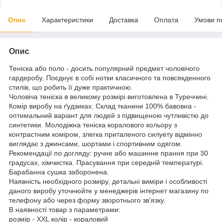
Опис
Характеристики
Доставка
Оплата
Умови п
Опис
Теніска або поло - досить популярний предмет чоловічого
гардеробу. Поєднує в собі нотки класичного та повсякденного
стилів, що робить її дуже практичною.
Чоловіча теніска в великому розмірі виготовлена в Туреччині.
Комір виробу на ґудзиках. Склад тканини 100% бавовна -
оптимальний варіант для людей з підвищеною чутливістю до
синтетики. Молодіжна теніска коралового кольору з
контрастним коміром, злегка приталеного силуету відмінно
виглядає з джинсами, шортами і спортивним одягом.
Рекомендації по догляду: ручне або машинне прання при 30
градусах, хімчистка. Прасування при середній температурі.
Барабанна сушка заборонена.
Наявність необхідного розміру, детальні виміри і особливості
даного виробу уточнюйте у менеджерів інтернет магазину по
телефону або через форму зворотнього зв'язку.
В наявності товар з параметрами:
розмір - XXL колір - кораловий