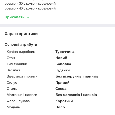
розмір - 3XL колір - кораловий
розмір - 4XL колір - кораловий
Приховати
Характеристики
Основні атрибути
Країна виробник
Туреччина
Стан
Новий
Тип тканини
Бавовна
Застібка
Гудзики
Візерунки і принти
Без візерунків і принтів
Силует
Прямий
Стиль
Casual
Малюнки і написи
Без малюнків і написів
Фасон рукава
Короткий
Модель
Поло