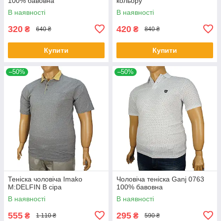
100% бавовна
кольору
В наявності
В наявності
320
420
₴
₴
640 ₴
840 ₴
Купити
Купити
–50%
–50%
Теніска чоловіча Imako
Чоловіча теніска Ganj 0763
M:DELFIN В сіра
100% бавовна
В наявності
В наявності
555
295
₴
₴
1 110 ₴
590 ₴