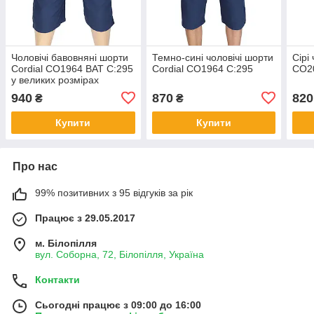
Чоловічі бавовняні шорти
Темно-сині чоловічі шорти
Сірі
Cordial CO1964 BAT С:295
Cordial CO1964 С:295
СО20
у великих розмірах
940
870
820
₴
₴
Купити
Купити
Про нас
99% позитивних з 95 відгуків за рік
Працює з 29.05.2017
м. Білопілля
вул. Соборна, 72, Білопілля, Україна
Контакти
Сьогодні працює з 09:00 до 16:00