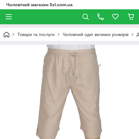
Чоловічий магазин 5xl.com.ua
Товари та послуги
Чоловічий одяг великих розмірів
Д