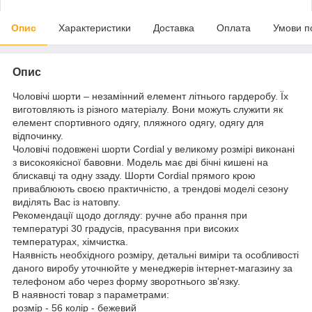
Опис
Характеристики
Доставка
Оплата
Умови п
Опис
Чоловічі шорти – незамінний елемент літнього гардеробу. Їх
виготовляють із різного матеріалу. Вони можуть служити як
елемент спортивного одягу, пляжного одягу, одягу для
відпочинку.
Чоловічі подовжені шорти Cordial у великому розмірі виконані
з високоякісної бавовни. Модель має дві бічні кишені на
блискавці та одну ззаду. Шорти Cordial прямого крою
приваблюють своєю практичністю, а трендові моделі сезону
виділять Вас із натовпу.
Рекомендації щодо догляду: ручне або прання при
температурі 30 градусів, прасування при високих
температурах, хімчистка.
Наявність необхідного розміру, детальні виміри та особливості
даного виробу уточнюйте у менеджерів інтернет-магазину за
телефоном або через форму зворотнього зв'язку.
В наявності товар з параметрами:
розмір - 56 колір - бежевий