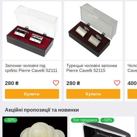
Запонки чоловічі під
Турецькі чоловічі запонки
Чоло
срібло Pierre Cavelli S2111
Pierre Cavelli S2115
Cavel
280
280
400
₴
₴
Купити
Купити
Акційні пропозиції та новинки
–50%
Топ продажів
–50%