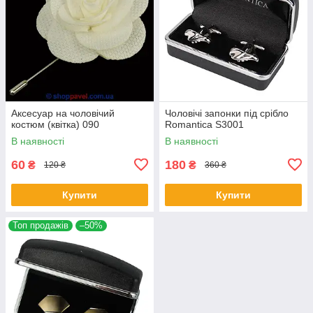
Аксесуар на чоловічий
Чоловічі запонки під срібло
костюм (квітка) 090
Romantica S3001
В наявності
В наявності
60
180
₴
₴
120 ₴
360 ₴
Купити
Купити
Топ продажів
–50%