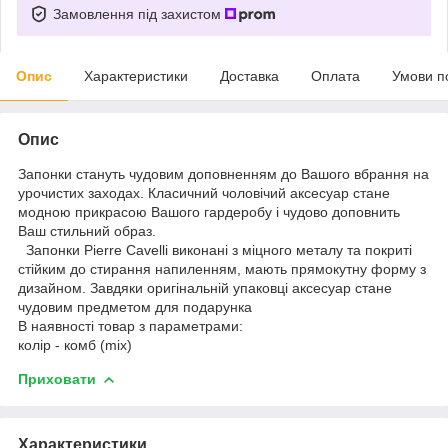
Замовлення під захистом
Опис
Характеристики
Доставка
Оплата
Умови п
Опис
Запонки стануть чудовим доповненням до Вашого вбрання на
урочистих заходах. Класичний чоловічий аксесуар стане
модною прикрасою Вашого гардеробу і чудово доповнить
Ваш стильний образ.
Запонки Pierre Cavelli виконані з міцного металу та покриті
стійким до стирання напиленням, мають прямокутну форму з
дизайном. Завдяки оригінальній упаковці аксесуар стане
чудовим предметом для подарунка
В наявності товар з параметрами:
колір - комб (mix)
Приховати
Характеристики