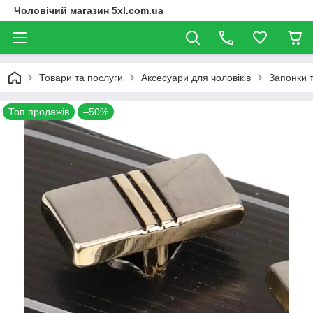
Чоловічий магазин 5xl.com.ua
Товари та послуги
Аксесуари для чоловіків
Запонки 
Топ продажів
–50%