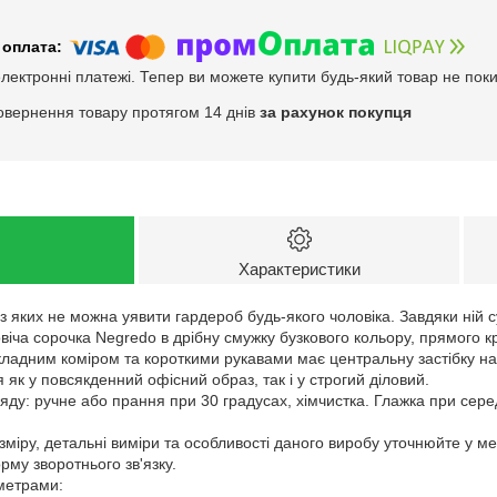
електронні платежі. Тепер ви можете купити будь-який товар не пок
овернення товару протягом 14 днів
за рахунок покупця
Характеристики
з яких не можна уявити гардероб будь-якого чоловіка. Завдяки ній с
іча сорочка Negredo в дрібну смужку бузкового кольору, прямого к
кладним коміром та короткими рукавами має центральну застібку на
як у повсякденний офісний образ, так і у строгий діловий.
ду: ручне або прання при 30 градусах, хімчистка. Глажка при сере
зміру, детальні виміри та особливості даного виробу уточнюйте у м
му зворотнього зв'язку.
аметрами: