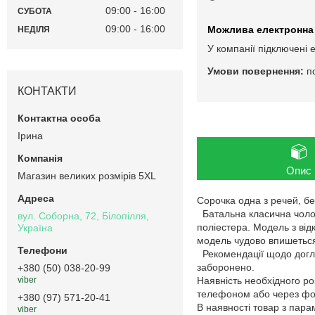
09:00
16:00
СУБОТА
09:00
16:00
НЕДІЛЯ
У компанії підключені 
п
КОНТАКТИ
Ірина
Опис
Магазин великих розмірів 5XL
Сорочка одна з речей, бе
Батальна класична чолов
вул. Соборна, 72, Білопілля,
поліестера. Модель з від
Україна
модель чудово впишеться 
Рекомендації щодо догля
заборонено.
+380 (50) 038-20-99
Наявність необхідного ро
viber
телефоном або через фор
+380 (97) 571-20-41
В наявності товар з пар
viber