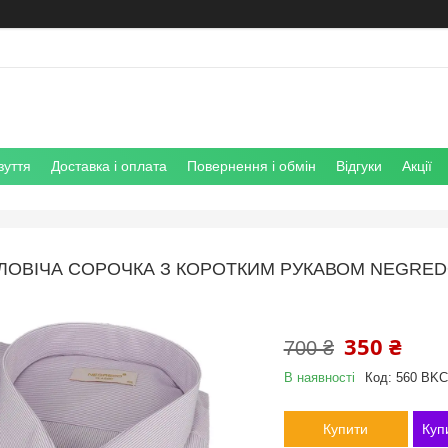
зуття
Доставка і оплата
Повернення і обмін
Відгуки
Акції
ЛОВІЧА СОРОЧКА З КОРОТКИМ РУКАВОМ NEGREDO
350 ₴
700 ₴
В наявності
Код:
560 BKC
Купити
Куп