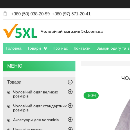
+380 (50) 038-20-99
+380 (97) 571-20-41
Чоловічий магазин 5xl.com.ua
Головна
Товари
Про нас
Контакти
Заміри одягу та в
ЧО
Товари
Чоловічий одяг великих
–50%
розмірів
Чоловічий одяг стандартних
розмірів
Аксесуари для чоловіків
Чоловіче взуття