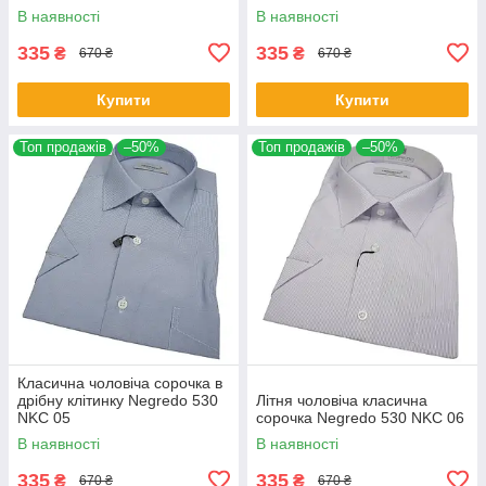
В наявності
В наявності
335
335
₴
₴
670 ₴
670 ₴
Купити
Купити
Топ продажів
–50%
Топ продажів
–50%
Класична чоловіча сорочка в
дрібну клітинку Negredo 530
Літня чоловіча класична
NKC 05
сорочка Negredo 530 NKC 06
В наявності
В наявності
335
335
₴
₴
670 ₴
670 ₴