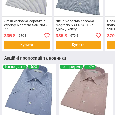
Літня чоловіча сорочка в
Літня чоловіча сорочка
Блак
смужку Negredo 530 NKC
Negredo 530 NKC 15 в
чоло
22
дрібну клітку
590 
335
335
370
₴
₴
670 ₴
670 ₴
Купити
Купити
Акційні пропозиції та новинки
Топ продажів
–50%
Топ продажів
–50%