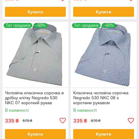
Купити
Купити
Топ продажів
–50%
Топ продажів
–50%
Чоловіча класична сорочка в
Класична чоловіча сорочка
дрібну клітку Negredo 530
Negredo 530 NKC 08 з
NKC 07 короткий рукав
коротким рукавом
В наявності
В наявності
335
335
₴
₴
670 ₴
670 ₴
Купити
Купити