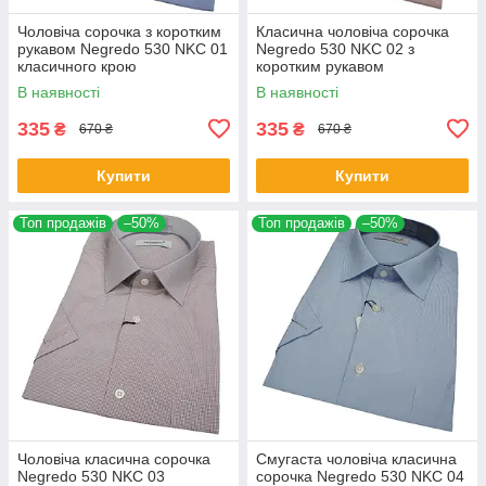
Чоловіча сорочка з коротким
Класична чоловіча сорочка
рукавом Negredo 530 NKC 01
Negredo 530 NKC 02 з
класичного крою
коротким рукавом
В наявності
В наявності
335
335
₴
₴
670 ₴
670 ₴
Купити
Купити
Топ продажів
–50%
Топ продажів
–50%
Чоловіча класична сорочка
Смугаста чоловіча класична
Negredo 530 NKC 03
сорочка Negredo 530 NKC 04