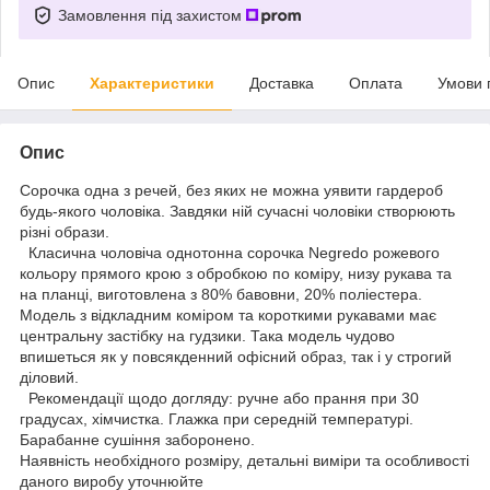
Замовлення під захистом
Опис
Характеристики
Доставка
Оплата
Умови 
Опис
Сорочка одна з речей, без яких не можна уявити гардероб
будь-якого чоловіка. Завдяки ній сучасні чоловіки створюють
різні образи.
Класична чоловіча однотонна сорочка Negredo рожевого
кольору прямого крою з обробкою по коміру, низу рукава та
на планці, виготовлена з 80% бавовни, 20% поліестера.
Модель з відкладним коміром та короткими рукавами має
центральну застібку на гудзики. Така модель чудово
впишеться як у повсякденний офісний образ, так і у строгий
діловий.
Рекомендації щодо догляду: ручне або прання при 30
градусах, хімчистка. Глажка при середній температурі.
Барабанне сушіння заборонено.
Наявність необхідного розміру, детальні виміри та особливості
даного виробу уточнюйте